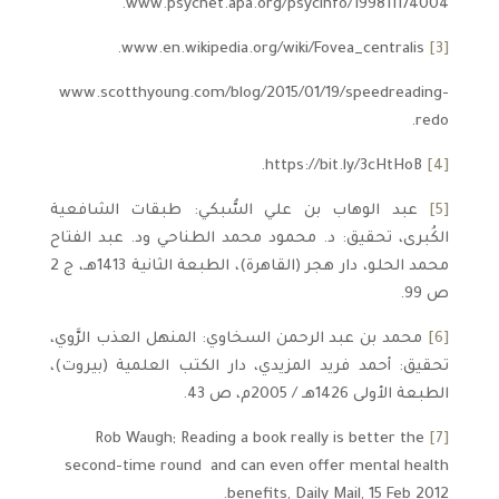
www.psycnet.apa.org/psycinfo/1998­11174­004.
www.en.wikipedia.org/wiki/Fovea_centralis.
[3]
www.scotthyoung.com/blog/2015/01/19/speed­reading­
redo.
https://bit.ly/3cHtHoB.
[4]
[5]
عبد الوهاب بن علي السُّبكي: طبقات الشافعية
الكُبرى، تحقيق: د. محمود محمد الطناحي ود. عبد الفتاح
محمد الحلو، دار هجر (القاهرة)، الطبعة الثانية 1413هـ، ج 2
ص 99.
[6]
محمد بن عبد الرحمن السخاوي: المنهل العذب الرَّوي،
تحقيق: أحمد فريد المزيدي، دار الكتب العلمية (بيروت)،
الطبعة الأولى 1426هـ / 2005م، ص 43.
Rob Waugh; Reading a book really is better the
[7]
second-time round ­ and can even offer mental health
benefits, Daily Mail, 15 Feb 2012.