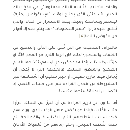
أساتذة الهندسة العصبية والخبيرة في سيكولوجية التعلم
وأنماط التعليم؛ فتُشبه البناء المعلوماتي في المُخ ببناء
الجدار الأسمنتي الذي يحتاج لوقت كافٍ (فواصل زمنية)
ليستقر ويتماسك ويثبت، بينما الاستمرار في البناء ­ والذي
تُطلق عليه باربرا “حشر المعلومات”؛ فلا ينتج عنه إلا أكوام
من الفوضى التامة
[4]
.
فالقراءة الصحيحة هي التي تُبنى على التأني والتدقيق في
الكلمات والسطور؛ لذلك كان أثرها اللازم هو الفهم كليًّا أو
جزئيًّا، وغير ذلك إنما هو محض دجلٍ أو وهم، يُكذبهما العلم
الصحيح والمنطق السليم، فالحقيقة التي لا يُمكن أن
يُجادل فيها قارئ حقيقي، أو خبير تعليم؛ أن المُضاعفة غير
المشروطة من مُعدل القراءة تتم على حساب الفهم، إذ
الأصل أن العلاقة بينهما عكسية.
أما ما ورد في تاريخ القراءة من أن كثيرًا من السلف قرأوا
مئات الكُتب، فإنما هو بفضل عامل الوقت الذي بورك لهم
فيه؛ بسبب انقطاعهم التام للمُدارسة والمُطالعة، ثم
نعمة شَظَف العيش، وخلو زمانهم من مُلهيات الأزمان