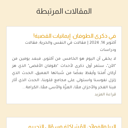
المقالات المرتبطة
في ذكرى الطوفان: إيمانيات القضية!
أكتوبر 14, 2024
|
مقالات في النفس والحرية
,
مقالات
ودراسات
لا يخفى أن اليوم هو الخامس من أكتوبر، فبعد يومين من
"الآن"، ستمر أول ذكرى لأحداث "طوفان الأقصى" الذي هز
أركان أُمتنا وأيقظ بعضًا من سُباتها العميق، الحدث الذي
زلزل نفوسنا واستولى على مجامع قلوبنا، الحدث الذي أثار
فينا الفخر والأحزان معًا، العزّة والأسى معًا، الكرامة...
قراءة المزيد
الربا والفوائد: المُشاكلة وسؤال التحريم