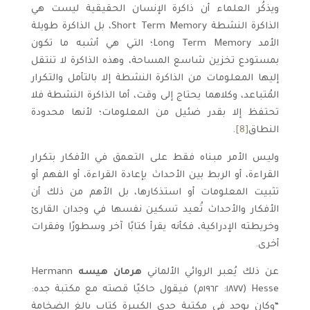
ويذكُر العلماء أن ذاكرة الإنسان الحقيقية ليست هي
الذاكرة النشطة Short Term Memory، بل الذاكرة طويلة
الأمد Long Term Memory؛ التي هي أشبه ما تكون
بمستودع تخزين شاسع المساحة، وهذه الذاكرة لا تنتقل
إليها المعلومات من الذاكرة النشطة إلا بالتأمل والتكرار
المُتباعد، وكلاهما يحتاج إلى وقت، أما الذاكرة النشطة فلا
تحتفظ إلا بقدر ضئيل من المعلومات؛ لأنها محدودة
النطاق
[8]
.
وليس الأمر مبناه فقط على التعمق في الأفكار بتكرار
القراءة، أو الربط بين الأحداث بإعادة القراءة، أو الفهم أو
تثبيت المعلومات أو استذكارها، بل الأهم من ذلك أن
الأفكار والأحداث تُعيد تسكين نفسها في وجدان القارئ
وخريطته الإدراكية، فكأنه يقرأ كتابًا آخر وسطورًا وفقرات
أخرى.
عن ذلك يُعبر الروائي الألماني
هرمان هيسه
Hermann
Hesse (١٨٧٧: ١٩٦٢م) فيقول حاكيًا قصته مع مكتبة جده:
“وكان يوجد في مكتبة جدي الكبيرة كتاب بالغ الضخامة