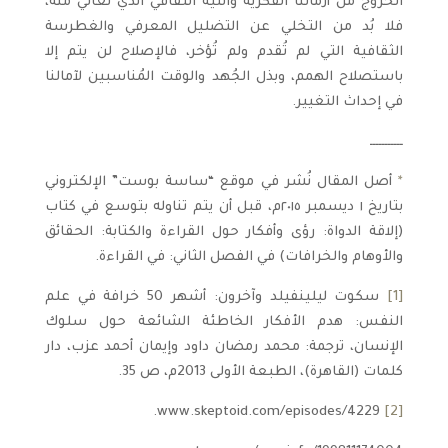
الخروج من أزماتنا الفكرية والتيه الثقافي الذي نُعاني منه،
فلا بُد من التخلي عن التضليل المعرفي والغطرسة
الثقافية التي لم تُقدم ولم تُؤخر، فالإصلاح لن يتم إلا
باستصلاح الهمم، وبذل الجُهد والوقت المُناسبين لآمالنا
في إحداث التغيير.
ـــــــــــ
*
أصل المقال نُشر في موقع “ساسة بوست” الإلكتروني
بتاريخ ١ ديسمبر ٢٠١٥م، قبل أن يتم تناوله بتوسع في كتاب
(إلاقة الدواة: رؤى وأفكار حول القراءة والكتابة: الحقائق
والأوهام والخرافات) في الفصل الثاني: في القراءة.
[1]
سكوت ليلينفيلد وآخرون: أشهر 50 خرافة في علم
النفس: هدم الأفكار الخاطئة الشائعة حول سلوك
الإنسان، ترجمة: محمد رمضان داود وإيمان أحمد عزب، دار
كلمات (القاهرة)، الطبعة الأولى 2013م، ص 35.
www.skeptoid.com/episodes/4229.
[2]