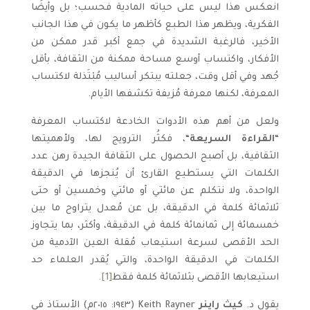
انعكس هذا ليس على حياته المادية فحسب؛ بل وأيضًا
الفكرية، ويظهر هذا الطبع كأظهر ما يكون في هذا الجانب
الأخير، فالرغبة الشديدة في جمع أكبر قدر ممكن من
الأفكار، واكتساب أوسع مساحة ممكنة من الثقافة، بأقل
جُهد وفي أقل وقت، جعلته يبتكر أساليب مُبْتَذلة لاكتساب
المعرفة، لكنها معرفة مُزيفة تكشفها الأيام.
ولعل من أهم هذه الأدوات الخادعة لاكتساب المعرفة
“
القراءة السريعة
“، فكثُر الترويج لها، ولأهميتها
الثقافية، بل أصبح الحصول على الثقافة الجيدة رهن عدد
الكلمات التي يستطيع القارئ أن يُنجزها في الدقيقة
الواحدة، ولا نتكلم عن مائتي أو مائتي وخمسين أو حتى
ثلاثمائة كلمة في الدقيقة، بل عن مُعدل يتراوح ما بين
خمسمائة إلى ثمانمائة كلمة في الدقيقة، وأكثر، بما يتجاوز
الحد الأقصى لسرعة استيعاب مُقلة العين الآدمية من
الكلمات في الدقيقة الواحدة، والتي يُقدر العلماء حد
استيعابها الأقصى بثلاثمائة كلمة فقط
[1]
.
يقول د.
كيث راينر
Keith Rayner (١٩٤٣: ٢٠١٥م) الأستاذ في