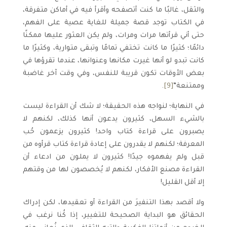
والثقل، غالبًا ما كنت أتصفحه وأقرأ فيه في أماكن متفرقة،
في الكتاب توجد قصة جميلة للغاية عصية على الفهم،
حتى أني قرأتها مرات ومرات، ولم يكن العثور عليها ممكنًا
دائمًا؛ كثيرًا ما كانت تختفي تمامًا وتبقى متوارية، وكثيرًا ما
كانت تبدو لو أنها غيرت مكانها وعنوانها، عندما تقرؤها في
بعض الأوقات تكون قريبة للنفس، وفي وقت آخر غاضبة
وممتنعة”
[9]
.
في النهاية؛ لنواجه هذه الحقيقة؛ لا شك أن القراءة ليست
بالشيء السهل، كثيرون يدعون أنها كذلك، لكنهم لا
يصبرون على قراءة كتاب واحد! كثيرون يزعمون حُب
المعرفة؛ لكنهم لا يقدرون على إعادة قراءة كتاب قرأوه من
قبل ولم يفهموه جيدًا! كثيرون لا يملون من ادعاء أن
القراءة مصنع الأفكار، لكنهم لا يُخصصون لها من وقتهم
إلا أقل القليل!
ولا أقصد بهذا التنفيرَ من القراءة أو تعقيدها، لكن إدراك
الحقائق هو البداية الصحيحة للتغيير، إذا كُنا نرغب في