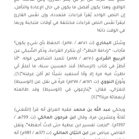
الواقع، وهذا يكون أفضل ما يكون في حال الإعادة والتأمل،
إن النص الواحد يُقرأ قراءات متعددة، وإن نفْس القارئ
ليقرأ نفْس النص قراءات مختلفة في أوقات متباينة وربما
في الوقت ذاته!
وسُئل
البخاري
(ت ٢٥٦هـ / ٨٧٠م): الحفظ بأي شيءٍ يكون؟
فأجاب: “بإدامة النظر”؛ أي بتكرار القراءة، وذَكر السُّبكي عن
الربيع المُرادي
(٢٧٠هـ / ٨٨٤م) تلميذ الشافعي قوله: “أنا
أنظرُ في كتاب (الرسالة) مُنذ خمسين سنة، ما أعلمُ أني
نظرتُ فيه مرة إلا وأنا أستفيد شيئًا لم أكن عرفته”
[5]
،
ونُوزِعَ
النووي
(ت ٦٧٦هـ / ١٢٧٧م) مرةً في نقل عن (الوسيط)
للغزالي، فقال: “يُنازِعوني في (الوسيط) وقد طالعته
أربعمائة مرة؟!”
[6]
.
ويحكي
عبد الله بن محمد
فقيه العراق أنه قرأ (المُغني)
ثلاثةً وعشرين مرة، وقال
ابن فرحون المالكي
(ت 799هـ /
1397م): “لازمت تفسير ابن عطية حتى كدتُ أحفظه”، ونقل
القاضي عياض عن
ابن التبّان المالكي
(ت 371هـ‍ / 981م) أنه