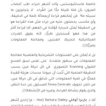
جامعة ماساشوستس، وأحد أشهر خبراء طب أعصاب
العيون؛ بأن قلة قليلة جدًّا من القُراء ­ لا يتجاوزون ما
نسبته ٥% ­ مَن يُمكنهم قراءة أربعمائة كلمة في الدقيقة،
وأي مكسب يحصلون عليه من جراء مثل هذه القراءة هو
في الحقيقة يُمثل خسارة مُؤكدة في الفهم، أما قراءة أكثر
من هذا فهو مُستحيل طبيًّا، لأنه يفوق القدرات
الميكانيكية لتحريك العينين، ومعالجة المعلومات
بصريًّا
[2]
.
بل لا يُمكن على المستويات التشريحية والعصبية معالجة
المعلومات في سطور متعددة ­ على نفس نسق المسح
الضوئي Scanning التصويري ­ في كل حركة عين، بسبب
الحقيقة العلمية التي تُثبت أن عيوننا عدسات هزيلة مُقيدة
فعليًّا في كمية المعلومات التي تتدفق في كل حركة عين،
من خلال تجويف Fovea Centralis المسئول عن حدة النظر،
والذي يقوم بنشاط القراءة، وغيره من الأنشطة
[3]
.
أما د.
باربرا أوكلي
Barbara Oakley (١٩٥٥: – م) إحدى أشهر