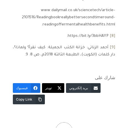
www.dailymail.co.uk/sciencetech/article­
2101516/Reading­book­really­better­second­time­round­­
reading­offer­mental­health­benefits.html.
https://bit.ly/3bbHAYP.
[8]
[9]
أحمد الزناتي: خزانة الكتب الجميلة: كيف نقرأ؟ ولماذا؟،
دار كلمات (الكويت)، الطبعة الثالثة 2018م، ص 8: 9.
شارك على
بريد إلكتروني
تويتر
فيسبوك
Copy Link