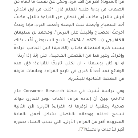
قرأ (المدونة) أكثر من ألف مرة، وحكى عن نفسه ما لاقاه من
الصعاب في بداية طلبه للعلم قال: “كنت في أول ابتدائي
أدرسُ بالليل، فكانت أمي تنهاني عن القراءة بالليل، فكنتُ
آخذ المصباح وأجعله تحت الجفنة وأتعمد النوم، فإذا رقدتْ
أخرجتُ المصباح وأقبلتُ على الدرس”،
ومحمد بن سليمان
الكافيجي
(ت 879هـ / 1474م) شيخ السيوطي لُقّب بذلك
بسبب كثرة اشتغاله بكتاب (الكافية) لابن الحاجب قراءةً
وإقراءً، وغير هذا من القصص العجيبة، حتى إننا إذا أردنا –
أو لو كان بوسعنا – أن نكتب تاريخًا للقراءة؛ فإن هذه
الوقائع تعد أحداثًا كبرى في تاريخ القراءة وعلامات فارقة
في النهضة الثقافية للبشرية.
وفي دراسة نُشرت في مجلة Consumer Research عام
2012م؛ تبين أن إعادة قراءة الكتاب توفر للقارئ فوائد
صحية وعقلية لا توفرها له القراءة الأولى؛ لأن الثانية
تسمح لعقله ووجدانه بالاتصال بشكل أعمق بالمادة
المقروءة أكثر من القراءةِ الأولى، التي تجذب الانتباه بصورة
أكبر للأحداث والحبكة
[7]
.