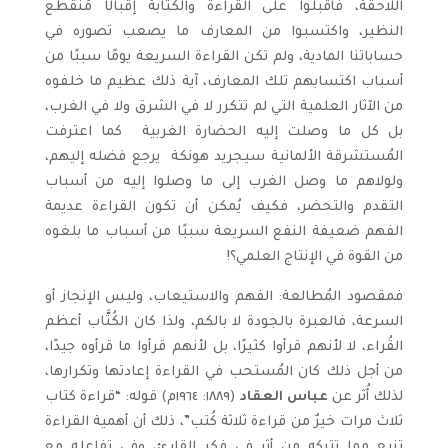
اللاحقة، فأقبلوا على القراءة والكتابة إقبالًا مُنقطع
النظير، واكتسبوا من المعارف ما يصعب تصوره في
حساباتنا المادية، ولم تكن القراءة السريعة يومًا سببًا من
أسباب اكتسابهم تلك المعارف، آية ذلك عظيم ما خلفوه
من الآثار العلمية التي لم تتكرر لا في الشرق ولا في الغرب،
بل كل ما وصلت إليه الحضارة الغربية ­ كما اعترفت
المُستشرقة الألمانية سيجريد هونكة ­ يرجع فضله إليهم،
ولولاهم ما وصل الغرب إلى ما وصلوا إليه من أسباب
التقدم والتحضر، فكيف يُمكن أن تكون القراءة عديمة
الفهم ضعيفة النفع السريعة سببًا من أسباب ما بلغوه
من القوة في الإنتاج العلمي؟!
فمقصود المُطالعة: الفهم والاستيعاب، وليس الإنجاز أو
السرعة، فالعبرة بالجودة لا بالكم، ولذا كان الكُتَّاب أعظم
القُراء، لا لأنهم قرأوا كثيرًا، بل لأنهم قرأوا ما قرأوه جيدًا،
من أجل ذلك كان المُستحب في القراءة إعادتها وتكرارها،
لذلك أُثر عن
عباس العقاد
(١٨٨٩: ١٩٦٤م) قوله: “قراءة كتاب
ثلاث مرات خيرٌ من قراءة ثلاثة كُتب”، ذلك أن أهمية القراءة
تنبع مما تتركه من أثر في فِكر القارئ، وفي تفاعله مع