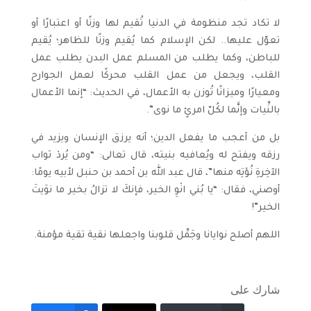
لا تكاد تجد منظومة في الدنيا تُقيم لها وزنًا أو اعتبارًا أو
تعوّل عليها.. لكن الإسلام كما يُقيم وزنًا للظاهر؛ يُقيم
للباطن، وكما يطلب من المسلم عمل البدن يطلب عمل
القلب، ويجعل من عمل القلب محركًا لعمل الجوارح
ومعيارًا وميزانًا تُوزن به الأعمال، في الحديث: “إنما الأعمال
بالنِّيات وإنَّما لكُلّ امرئٍ ما نوى”.
بل من أعجب ما يفعل الدين؛ أنه يرزق الإنسان ويزيد في
رزقه ويفتح له ويُعافيه بنيته، قال تعالى: “ومن يُردْ ثواب
الآخِرةِ نُؤتِه منها”، قال عبد الله بن أحمد بن حنبل لأبيه يومًا:
أوصني، فقال: “يا بُني انْوِ الخير، فإنكَ لا تزالُ بخير ما نوَيتَ
الخير”!
اللهم أصلح نوايانا وجَمِّل قلوبنا واجعلها نقية تقية مؤمنة.
شارك على