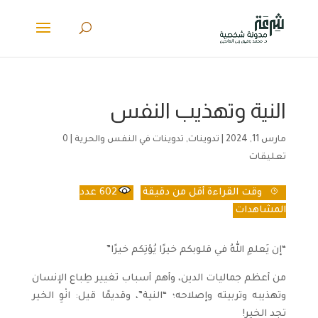
النية وتهذيب النفس
مارس 11, 2024
|
تدوينات
,
تدوينات في النفس والحرية
|
0
تعليقات
وقت القراءة
أقل من دقيقة
602
عدد
المشاهدات
“إن يَعلمِ اللهُ في قلوبكم خيرًا يُؤتِكم خيرًا”
من أعظم جماليات الدين، وأهم أسباب تغيير طِباع الإنسان
وتهذيبه وتربيته وإصلاحه؛ “النية”، وقديمًا قيل: انْوِ الخير
تجد الخير!