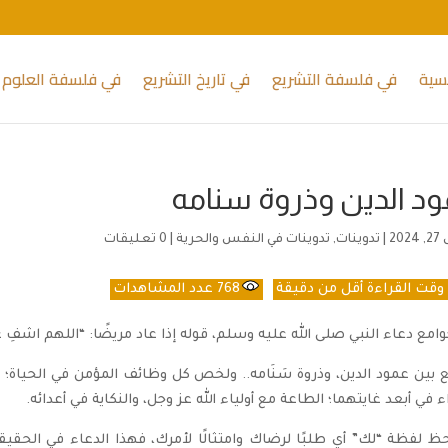
يسية
في فلسفة التشريع
في تاريخ التشريع
في فلسفة العلوم 
د الدين وذروة سنامه
20
|
تدوينات
,
تدوينات في النفس والحرية
|
0 تعليقات
قت القراءة
أقل من دقيقة
768
عدد المشاهدات
امع دعاء النبي صلى الله عليه وسلم، قوله إذا عاد مريضًا: “اللهم اشفِ عبدك؛
بين عمود الدين، وذروة سَنَامه.. ولخص كل وظائف المؤمن في الحياة؛ ال
اء في أبعد غايتهما؛ الطاعة مع أولياء الله عز وجل، والنكاية في أعدائه.
حظ لفظة “لك” أي طلبًا لرضاك وامتثالًا لأمرك، فهذا الدعاء في الحقيق