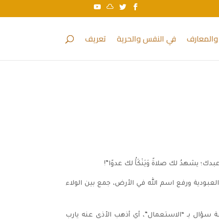
والمعارف
في النفس والحرية
تعريف
 يشهدُ لك صلاةً وَيَنْكَأُ لك عدوًا”!
عبودية ورفع اسم الله في الأرض، جمع بين الولاء
ة سؤال بـ “الاستعمال”، أي أذهب الأذى عنه يارب