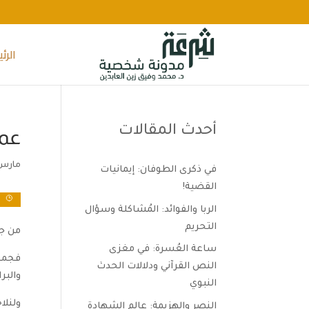
الرئ
أحدث المقالات
عمو
مارس 27, 24
في ذكرى الطوفان: إيمانيات
القضية!
و
الربا والفوائد: المُشاكلة وسؤال
التحريم
من جو
ساعة العُسرة: في مغزى
فجمع 
النص القرآني ودلالات الحدث
والبر
النبوي
ولنلا
النصر والهزيمة: عالم الشهادة