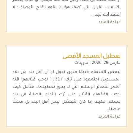
أو حُكم سعد بن معاذ رضي الله عنه فيهم.. أو كتاب يُفسر
لك آيات القرآن التي تصف هؤلاء القوم بأقبح الأوصاف؛ لا
أعتقد أنك تجد...
قراءة المزيد
تعطيل المسجد الأقصى
مارس 28, 2026
|
تدوينات
لبعض الفقهاء قديمًا فتوى تقول لو أن أهل بلد من بلاد
المسلمين اجتمعوا على ترك "الأذان" لوجب قتالهم! لأنه
أظهر شعائر الإسلام التي لا يجوز تعطيلها.. فتأمل كيف
أوجب الفقهاء القتال على ترك النداء بالصلاة في بلد
مسلم، فكيف إذا كان المُعطِّل ليس أهلَ البلد بل محتلًا
غاصبًا،...
قراءة المزيد