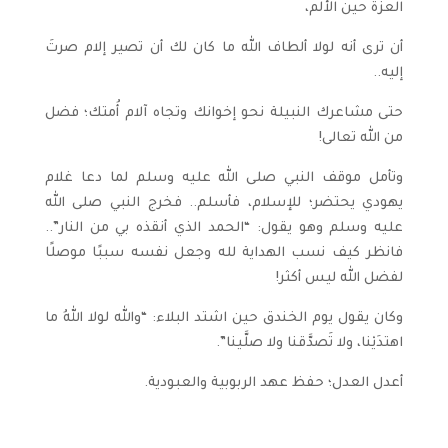
العزة حين الألم،
أن ترى أنه لولا ألطاف الله ما كان لك أن تصير إلام صرتَ
إليه..
حتى مشاعرك النبيلة نحو إخوانك وتجاه آلام أُمتك؛ فضل
من الله تعالى!
وتأمل موقف النبي صلى الله عليه وسلم لما دعا غلام
يهودي يحتضر؛ للإسلام، فأسلم.. فخرج النبي صلى الله
عليه وسلم وهو يقول: “الحمد الذي أنقذه بي من النار”..
فانظر كيف نسب الهداية لله وجعل نفسه سببًا موصلًا
لفضل الله ليس أكثر!
وكان يقول يوم الخندق حين اشتد البلاء: “والله لولا اللهُ ما
اهتدَيْنا، ولا تَصدَّقنا ولا صلَّينا”.
أعدل العدل؛ حفظ عهد الربوبية والعبودية.