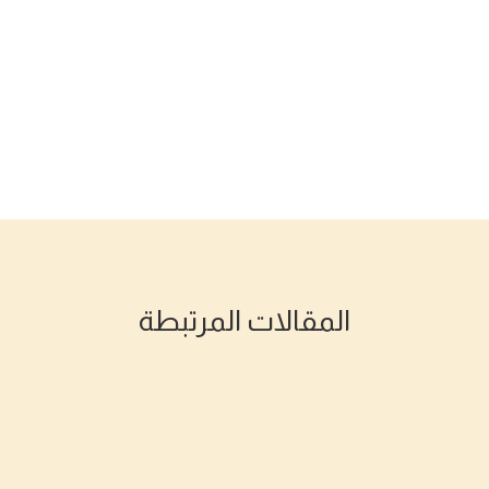
المقالات المرتبطة
 السيرة النبوية من أحداث بني قينقاع وبني النضير وبني قُريظة، وأح