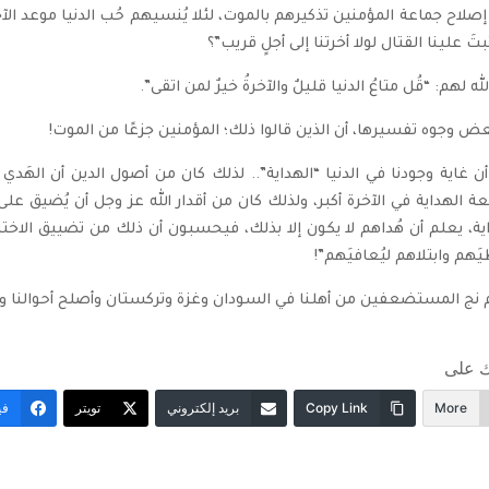
صلاح جماعة المؤمنين تذكيرهم بالموت، لئلا يُنسيهم حُب الدنيا موعد الآخرة،
بتَ علينا القتال لولا أخرتنا إلى أجلٍ قريب”؟
له لهم: “قُل متاعُ الدنيا قليلٌ والآخرةُ خيرٌ لمن اتقى”.
ض وجوه تفسيرها، أن الذين قالوا ذلك؛ المؤمنين جزعًا من الموت!
ن غاية وجودنا في الدنيا “الهداية”.. لذلك كان من أصول الدين أن الهَدي 
ة الهداية في الآخرة أكبر، ولذلك كان من أقدار الله عز وجل أن يُضيق عل
ية، يعلم أن هُداهم لا يكون إلا بذلك، فيحسبون أن ذلك من تضييق الاختب
يَهم وابتلاهم ليُعافيَهم”!
 نج المستضعفين من أهلنا في السودان وغزة وتركستان وأصلح أحوالنا وأ
 على
More
Copy Link
بريد إلكتروني
تويتر
في