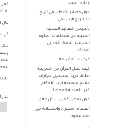
وعالم الغيب
فمن إ
لمَ كت
حول مصادر التنظير في تاريخ
التشريع الإسلامي
قال ال
تأسيس التقاليد العلمية
في بع
الحديثة من منطلقات العلوم
الشرعية: الشك الحديثي
ذلك أ
نموذجًا
ومنفع
مركزيات الشريعة
للهدا
ليُعط
كيف جعل القرآن من الشريعة
نظامًا فريدًا يستحيل مجاراته:
اللهم
ملامح منهجية آيات الأحكام
غير التعبدية المحضة
شارك
حول بعض أفكار د. وائل حلاق
القضاء المصري واستقلاله بين
ثلاثة عهود