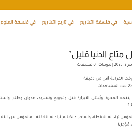
يسية
في فلسفة التشريع
في تاريخ التشريع
في فلسفة العلوم 
 متاع الدنيا قليل”
 2025
|
تدوينات
|
0 تعليقات
قت القراءة
أقل من دقيقة
2
عدد المشاهدات
 يتنعم الفجرة، ويُبتلى الأبرار؟ قتل وتجويع وتشريد، عدوان وظلم واست
؟!
لمؤمن يُراد له اليقظة، والفاجر والظالم يُراد له الغفلة.. فالمؤمن بين اب
 مُؤجل!