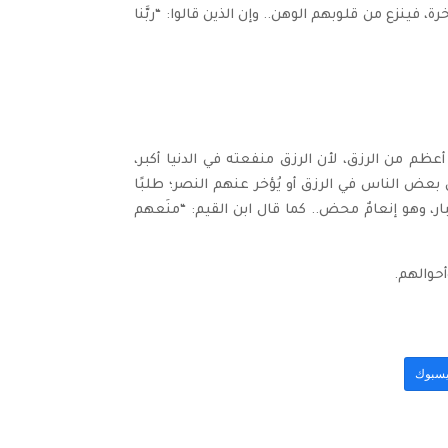
 فينزع من قلوبهم الوهن.. وإن الذين قالوا: “ربَّنا
أعظم من الرزق، لأن الرزق منفعته في الدنيا أكبر،
ى بعض الناس في الرزق أو يُؤخر عنهم النصر؛ طلبًا
ار، وهو إنعامٌ محض.. كما قال ابن القيم: “منَعهم
حوالهم.
سبوك