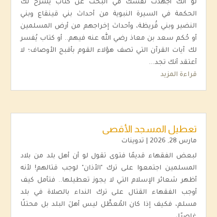
لو أنك أجهدت نفسك في البحث عن كتاب يشرح لك
الحكمة في السيرة النبوية من أحداث بني قينقاع وبني
النضير وبني قُريظة، وأحداث إخراجهم من أرض المسلمين
أو حُكم سعد بن معاذ رضي الله عنه فيهم.. أو كتاب يُفسر
لك آيات القرآن التي تصف هؤلاء القوم بأقبح الأوصاف؛ لا
أعتقد أنك تجد...
قراءة المزيد
تعطيل المسجد الأقصى
مارس 28, 2026
|
تدوينات
لبعض الفقهاء قديمًا فتوى تقول لو أن أهل بلد من بلاد
المسلمين اجتمعوا على ترك "الأذان" لوجب قتالهم! لأنه
أظهر شعائر الإسلام التي لا يجوز تعطيلها.. فتأمل كيف
أوجب الفقهاء القتال على ترك النداء بالصلاة في بلد
مسلم، فكيف إذا كان المُعطِّل ليس أهلَ البلد بل محتلًا
غاصبًا،...