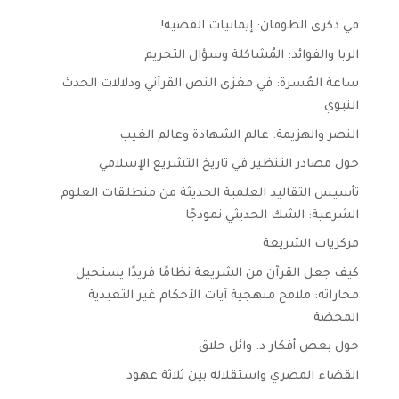
في ذكرى الطوفان: إيمانيات القضية!
الربا والفوائد: المُشاكلة وسؤال التحريم
ساعة العُسرة: في مغزى النص القرآني ودلالات الحدث
النبوي
النصر والهزيمة: عالم الشهادة وعالم الغيب
حول مصادر التنظير في تاريخ التشريع الإسلامي
تأسيس التقاليد العلمية الحديثة من منطلقات العلوم
الشرعية: الشك الحديثي نموذجًا
مركزيات الشريعة
كيف جعل القرآن من الشريعة نظامًا فريدًا يستحيل
مجاراته: ملامح منهجية آيات الأحكام غير التعبدية
المحضة
حول بعض أفكار د. وائل حلاق
القضاء المصري واستقلاله بين ثلاثة عهود