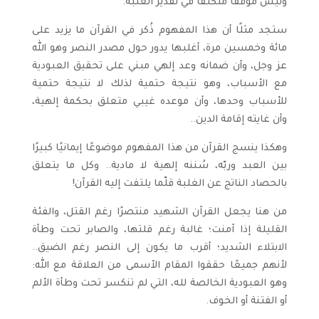
وليس موقفًا متكلفًا في تقدير الغلبة.
ستجد مثلًا أن هذا المفهوم ذُكر في القرآن ما يزيد على
مائة وخمسين مرة، أغلبها يدور حول مصدر النصر وهو الله
عز وجل، وأن ضمانه وعد إلهي مبني على تحقيق العبودية
مع الأسباب، وهو نتيجة حتمية لذلك لا نتيجة حتمية
للأسباب وحدها، وأن موعده غيبي متعلق بحكمة إلهية،
وأن غايته إقامة الدين..
وهكذا ينسج القرآن من هذا المفهوم موضوعًا إيمانيًا كبيرًا
بين العبد وربّه، سُننه إلهية لا مادية.. وكل ما يتعلق
بالحصاد الناتج عن الغلبة قلّما يلتفت إليه القرآن!
من هنا يجعل القرآن الشهيد منتصرًا رغم القتل، والفئة
القليلة إذا آمنت؛ غالبة رغم قلتها، والصابر تحت وطأة
الابتلاء الشديد؛ أقرب ما يكون إلى النصر رغم الضيق..
لأنهم جميعًا حققوا المقام الأسمى من العلاقة مع الله:
وهو العبودية الخالصة لله، التي لم تنكسر تحت وطأة الألم
أو الفتنة أو الخوف.