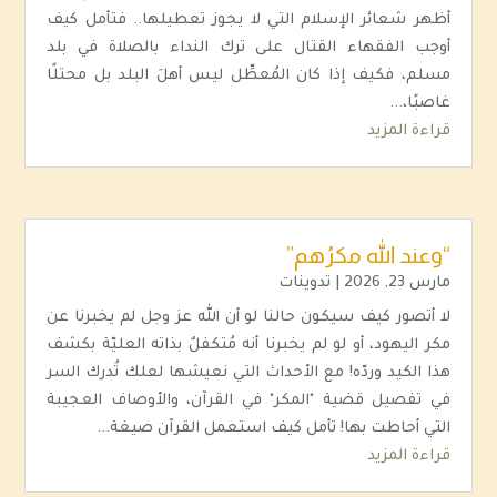
أظهر شعائر الإسلام التي لا يجوز تعطيلها.. فتأمل كيف
أوجب الفقهاء القتال على ترك النداء بالصلاة في بلد
مسلم، فكيف إذا كان المُعطِّل ليس أهلَ البلد بل محتلًا
غاصبًا،...
قراءة المزيد
“وعند الله مكرُهم”
مارس 23, 2026
|
تدوينات
لا أتصور كيف سيكون حالنا لو أن الله عز وجل لم يخبرنا عن
مكر اليهود، أو لو لم يخبرنا أنه مُتكفلٌ بذاته العليّة بكشف
هذا الكيد وردّه! مع الأحداث التي نعيشها لعلك تُدرك السر
في تفصيل قضية "المكر" في القرآن، والأوصاف العجيبة
التي أحاطت بها! تأمل كيف استعمل القرآن صيغة...
قراءة المزيد