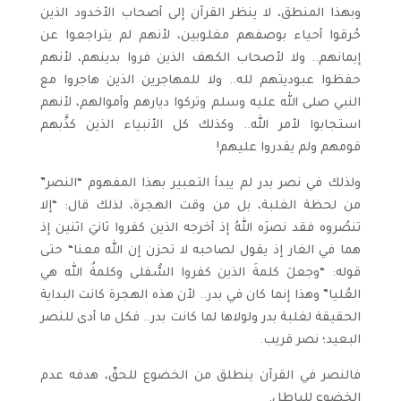
وبهذا المنطق، لا ينظر القرآن إلى أصحاب الأخدود الذين
حُرقوا أحياء بوصفهم مغلوبين، لأنهم لم يتراجعوا عن
إيمانهم.. ولا لأصحاب الكهف الذين فروا بدينهم، لأنهم
حفظوا عبوديتهم لله.. ولا للمهاجرين الذين هاجروا مع
النبي صلى الله عليه وسلم وتركوا ديارهم وأموالهم، لأنهم
استجابوا لأمر الله.. وكذلك كل الأنبياء الذين كذَّبهم
قومهم ولم يقدروا عليهم!
ولذلك في نصر بدر لم يبدأ التعبير بهذا المفهوم “النصر”
من لحظة الغلبة، بل من وقت الهجرة، لذلك قال: “إلا
تنصُروه فقد نصرَه اللهُ إذ أخرجه الذين كفروا ثانيَ اثنين إذ
هما في الغار إذ يقول لصاحبه لا تحزن إن الله معنا“ حتى
قوله: “وجعلَ كلمةَ الذين كفروا السُّفلى وكلمةُ الله هي
العُليا” وهذا إنما كان في بدر.. لأن هذه الهجرة كانت البداية
الحقيقة لغلبة بدر ولولاها لما كانت بدر.. فكل ما أدى للنصر
البعيد؛ نصر قريب.
فالنصر في القرآن ينطلق من الخضوع للحقّ، هدفه عدم
الخضوع للباطل.