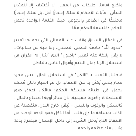
وتضع أمامنا طبقات من المعنى لا تُكشف إلا للمتدبر
المتأني.. فآيات الأحكام لا تملك إعجازًا أقل، بل تملك إعجازًا
مختلفًا في الظاهر والجوهر؛ حيث الكلمة الواحدة تحمل
الحكم وفلسفة الحكم معًا.
في المقال السابق وقفت عند المعاني التي يحملها تعبير
“حدود الله” خاصةً المعنى التعبدي، وما فيه من جماليات..
لا يقل بلاغة عنه تعبير “يأكلون” الذي أشار له القرآن في
استحلال الربا ومال اليتيم وأموال الناس بالباطل..
فاختيار التعبير بـ “الأكل” في استحلال المال ليس مجرد
مجاز بلاغي يُكنّى به عن الانتفاع، بل هو اختيار دلالي مُحكم
يحمل في طياته فلسفة الحكم؛ فالأكل أعمق صور
الاستهلاك وأكثرها حميمية، لأن سائر أوجه الانتفاع بالمال –
كالسكن والركوب واللبس – تبقى خارج البدن، منفصلة عن
الذات بمسافة ما وإن قلت.. أما الأكل فهو الوجه الوحيد من
الانتفاع الذي يُدخل الشيء إلى داخل الإنسان فيمتزج بدمه
ويُبنى منه عظمه ولحمه.