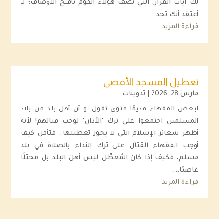
لك آيات القرآن التي تصف هؤلاء القوم بأقبح الأوصاف؛ لا
أعتقد أنك تجد...
قراءة المزيد
تعطيل المسجد الأقصى
مارس 28, 2026
|
تدوينات
لبعض الفقهاء قديمًا فتوى تقول لو أن أهل بلد من بلاد
المسلمين اجتمعوا على ترك "الأذان" لوجب قتالهم! لأنه
أظهر شعائر الإسلام التي لا يجوز تعطيلها.. فتأمل كيف
أوجب الفقهاء القتال على ترك النداء بالصلاة في بلد
مسلم، فكيف إذا كان المُعطِّل ليس أهلَ البلد بل محتلًا
غاصبًا،...
قراءة المزيد