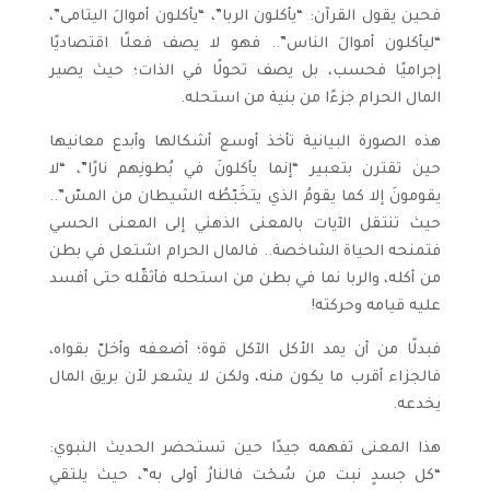
فحين يقول القرآن: “يأكلون الربا”، “يأكلون أموالَ اليتامى”،
“ليأكلون أموالَ الناس”.. فهو لا يصف فعلًا اقتصاديًا
إجراميًا فحسب، بل يصف تحولًا في الذات؛ حيث يصير
المال الحرام جزءًا من بنية من استحله.
هذه الصورة البيانية تأخذ أوسع أشكالها وأبدع معانيها
حين تقترن بتعبير “إنما يأكلونَ في بُطونِهم نارًا”، “لا
يقومونَ إلا كما يقومُ الذي يتخَبّطُه الشيطان من المسّ”..
حيث تنتقل الآيات بالمعنى الذهني إلى المعنى الحسي
فتمنحه الحياة الشاخصة.. فالمال الحرام اشتعل في بطن
من أكله، والربا نما في بطن من استحله فأثقّله حتى أفسد
عليه قيامه وحركته!
فبدلًا من أن يمد الأكل الآكل قوة؛ أضعفه وأخلّ بقواه،
فالجزاء أقرب ما يكون منه، ولكن لا يشعر لأن بريق المال
يخدعه.
هذا المعنى تفهمه جيدًا حين تستحضر الحديث النبوي:
“كل جسدٍ نبت من سُحْت فالنارُ أولى به”، حيث يلتقي