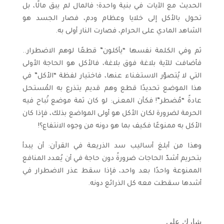
الحديث مع الآيات في بنية واحدة؛ فالمال لم يبق مالًا، بل
تحول بالأكل إلى خلايا وعظام ودم، فصار الجسد هو
الشاهد المادي على الحرام، فصارت النار أولى به.
ثم وفي الكلمة نفسها “يأكلون” قطعًا لوهم الاضطرار..
فأضافت للآية بلاغة فوق بلاغة، فالأكل هو الحاجة الأولى
التي لا يُتصوّر الاستغناء عنها، فاختيار لفظة “الأكل” في
هذا الموضع تحديدًا قطع وهم قديم يتذرع به المُستحل
عادةً “مُضطر”! فكأن المعنى: لو كان ثمة موضع تُباح فيه
الحرمة لضرورة لكان الأكل هو أولى المواضع بذلك، فإذا كان
الأكل به ممنوعًا فكيف بما هو دونه من وجوه الانتفاع؟!
وهذا من أبلغ أساليب سد الذريعة في القرآن: أن يبدأ
بتحريم أشدّ الحاجات ضرورةً دون حاجة في أن يُعدد المنافع
الممنوعة واحدًا بعد واحد، فإذا سقط عذر الاضطرار في
أشدها سقطت معه كل الذرائع دونه.
شارك على