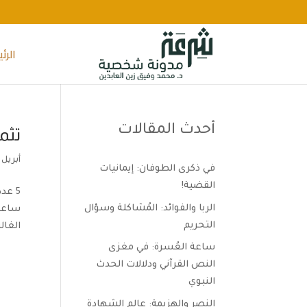
الرئ
أحدث المقالات
تثم
أبريل 17, 2020
في ذكرى الطوفان: إيمانيات
القضية!
5 عد
الربا والفوائد: المُشاكلة وسؤال
ساعد 
التحريم
الغال
ساعة العُسرة: في مغزى
النص القرآني ودلالات الحدث
النبوي
النصر والهزيمة: عالم الشهادة