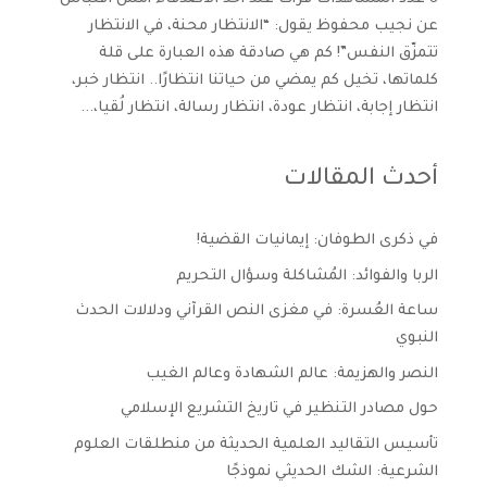
عن نجيب محفوظ يقول: “الانتظار محنة، في الانتظار
تتمزّق النفس”! كم هي صادقة هذه العبارة على قلة
كلماتها، تخيل كم يمضي من حياتنا انتظارًا.. انتظار خبر،
انتظار إجابة، انتظار عودة، انتظار رسالة، انتظار لُقيا،...
أحدث المقالات
في ذكرى الطوفان: إيمانيات القضية!
الربا والفوائد: المُشاكلة وسؤال التحريم
ساعة العُسرة: في مغزى النص القرآني ودلالات الحدث
النبوي
النصر والهزيمة: عالم الشهادة وعالم الغيب
حول مصادر التنظير في تاريخ التشريع الإسلامي
تأسيس التقاليد العلمية الحديثة من منطلقات العلوم
الشرعية: الشك الحديثي نموذجًا