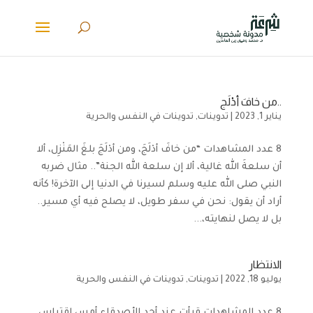
..من خافَ أدْلَج
يناير 1, 2023
|
تدوينات
,
تدوينات في النفس والحرية
8 عدد المشاهدات “من خافَ أدْلَجَ، ومن أدْلَجَ بلغَ المَنْزِل، ألا
أن سلعةَ الله غالية، ألا إن سلعة الله الجنة”.. مثال ضربه
النبي صلى الله عليه وسلم لسيرنا في الدنيا إلى الآخرة! كأنه
أراد أن يقول: نحن في سفر طويل، لا يصلح فيه أي مسير..
بل لا يصل لنهايته،...
الانتظار
يوليو 18, 2022
|
تدوينات
,
تدوينات في النفس والحرية
8 عدد المشاهدات قرأت عند أحد الأصدقاء أمس اقتباس