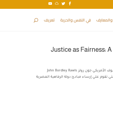
والمعارف
في النفس والحرية
تعريف
114 عدد المشاهدات أحد أشهر مؤلفات ما بعد الحداثة، أعلن فيه مُؤلفه الفيلسوف الأمريكي جون رولز John Bordley Rawls
تي تقوم علي إرساء مبادئ دولة الرفاهية العصرية