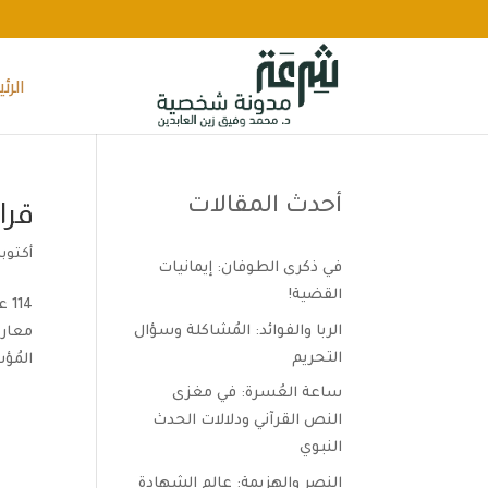
الرئ
أحدث المقالات
قراءة 
أكتوبر 23, 15
في ذكرى الطوفان: إيمانيات
القضية!
الربا والفوائد: المُشاكلة وسؤال
معارض
التحريم
المُؤ
ساعة العُسرة: في مغزى
النص القرآني ودلالات الحدث
النبوي
النصر والهزيمة: عالم الشهادة