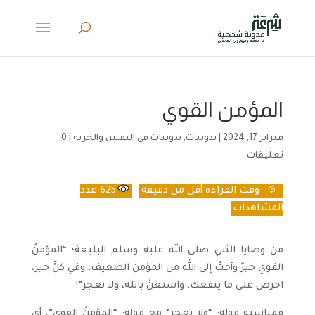
المؤمن القوي
فبراير 17, 2024
|
تدوينات
,
تدوينات في النفس والحرية
|
0
تعليقات
وقت القراءة
أقل من دقيقة
625
عدد
المشاهدات
من وصايا النبي صلى الله عليه وسلم البليغة؛ “المؤمنُ
القوي خيرٌ وأحبُّ إلى الله من المؤمن الضعيف، وفي كلٍّ خير،
احرص على ما ينفعك، واستعنْ بالله، ولا تعجز”!
فمناسبة قوله: “ولا تعجز” مع قوله: “المؤمنُ القوي”، أي