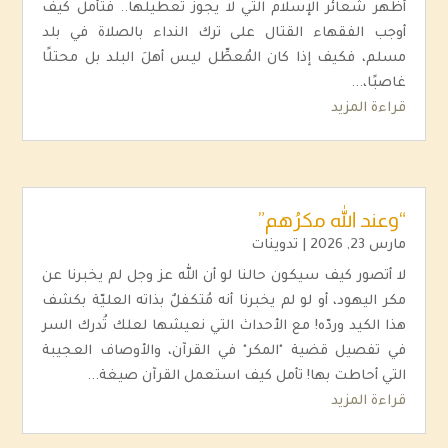
أظهر شعائر الإسلام التي لا يجوز تعطيلها.. فتأمل كيف
أوجب الفقهاء القتال على ترك النداء بالصلاة في بلد
مسلم، فكيف إذا كان المُعطِّل ليس أهلَ البلد بل محتلًا
غاصبًا،...
قراءة المزيد
“وعند الله مكرُهم”
مارس 23, 2026
|
تدوينات
لا أتصور كيف سيكون حالنا لو أن الله عز وجل لم يخبرنا عن
مكر اليهود، أو لو لم يخبرنا أنه مُتكفلٌ بذاته العليّة بكشف
هذا الكيد وردّه! مع الأحداث التي نعيشها لعلك تُدرك السر
في تفصيل قضية "المكر" في القرآن، والأوصاف العجيبة
التي أحاطت بها! تأمل كيف استعمل القرآن صيغة...
قراءة المزيد