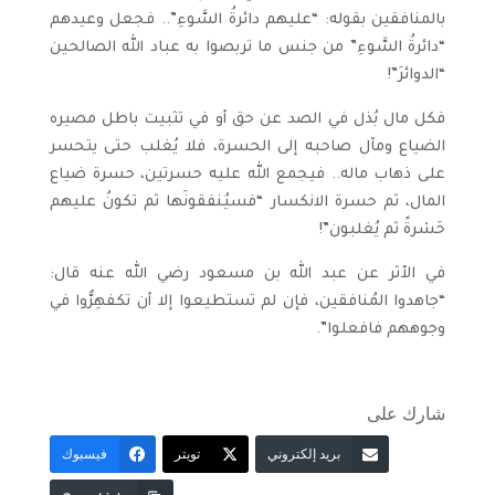
بالمنافقين بقوله: “عليهم دائرةُ السَّوءِ”.. فجعل وعيدهم
“دائرةُ السَّوءِ” من جنس ما تربصوا به عباد الله الصالحين
“الدوائرَ”!
فكل مال بُذل في الصد عن حق أو في تثبيت باطل مصيره
الضياع ومآل صاحبه إلى الحسرة، فلا يُغلب حتى يتحسر
على ذهاب ماله.. فيجمع الله عليه حسرتين، حسرة ضياع
المال، ثم حسرة الانكسار “فسيُنفقونَها ثم تكونُ عليهم
حَسْرةً ثم يُغلبون”!
في الأثر عن عبد الله بن مسعود رضي الله عنه قال:
“جاهدوا المُنافقين، فإن لم تستطيعوا إلا أن تكفهِرُّوا في
وجوههم فافعلوا”.
شارك على
بريد إلكتروني
تويتر
فيسبوك