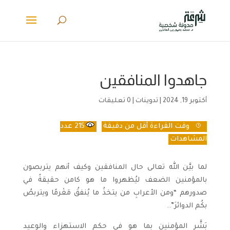
جاهدوا المنافقين
أكتوبر 19, 2024
|
تدوينات
|
0 تعليقات
وقت القراءة
أقل من دقيقة
215
عدد
المشاهدات
لما بيَّن الله تعالى حال المنافقين وكيف أنهم يتربصون
بالمؤمنين الضعف ليُظهروا ما هو كامن حقيقةً في
صدورهم “ومن الأعرابِ من يتخذُ ما يُنفقُ مَغْرمًا ويتربصُ
بكُم الدوائرَ”..
‏بَشَّر المؤمنين بما هو في حكم الاستهزاء والوعيد