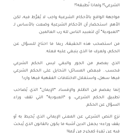
الشرعي؟! ولماذا نُطبقه؟!
مواجهة الواقع بالأحكام الشرعية واجب لا يُفرَّط فيه، لكن
الأهم: استحضار أن الأحكام الشرعية وضعت بالأساس لـ
“العبودية” أي لتعبيد الناس لله رب العالمين.
من استصحب هذه الحقيقة، ربما ما احتاج للسؤال عن
الحكم، ولعرف ما الذي ينبغي عليه فعله.
الذي يعصم من الجور والبغي ليس الحكم الشرعي
فحسب.. فبعض المسائل؛ التحايل على الحكم الشرعي
فيها سهل، واستغلال الاختلافات الفقهية فيها وارد!
إنما يعصم من الظلم والإفساد “الإيمان” الذي يُصاحب
تطبيق الحكم الشرعي، و “العبودية” التي تقف وراء
السؤال عن الحكم.
نزع النص الشرعي عن المعنى الإيماني الذي يُحيط به أو
يقف وراءه؛ يجعل الدين أشبه ما يكون بالقانون الذي يُبحث
فيه عن ثغرة كمخرج من أزمة!