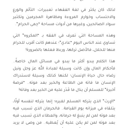
لذلك كان يكثر في لغة الفقهاء تعبيرات: التأثم والورع
والاحتساب وخوارم المروءة ومظاهرة المجرمين وتكثير
سواد الصالحين، وغيرها من أدوات مساحة “حِمى الحرام”.
وهذه المساحة التي تعرف في الفقه بـ “المكروه” التي
تساوي عند الناس اليوم “عادي”؛ عندهم كانت أقرب للحرام
منها للحلال، فالأصل تركها، وربط فعلها بالضرورة!
هذا الكلام يبدو أكثر ما يبدو في مسائل المال خاصةً..
فأحكام المال وإن كانت وسيلة لعبادة الله عز وجل ونيل
رضاه حال حياة الإنسان؛ لكنها كذلك وسيلة لاستدراك
الإنسان ما فاته من الطاعة والخير بعد موته.. “فرصة
أخيرة” للمسلم أن ينال ما قَدَر عليه من الخير بعد وفاته!
“الإرث” الذي يتركه المسلم لغيره؛ إنما يتركه لنفسه أولًا،
يتلقاه في ميزانه يوم القيامة.. فالحرمان الذي تسبب فيه
بعد موته لمن لم ينبغ له حرمانه، والعطاء الذي تسبب فيه
بعد موته لمن لم يكن عليه أن يُعطيه.. من وصى لا يريد