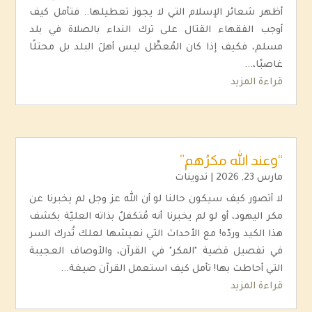
أظهر شعائر الإسلام التي لا يجوز تعطيلها.. فتأمل كيف
أوجب الفقهاء القتال على ترك النداء بالصلاة في بلد
مسلم، فكيف إذا كان المُعطِّل ليس أهلَ البلد بل محتلًا
غاصبًا،...
قراءة المزيد
“وعند الله مكرُهم”
مارس 23, 2026
|
تدوينات
لا أتصور كيف سيكون حالنا لو أن الله عز وجل لم يخبرنا عن
مكر اليهود، أو لو لم يخبرنا أنه مُتكفلٌ بذاته العليّة بكشف
هذا الكيد وردّه! مع الأحداث التي نعيشها لعلك تُدرك السر
في تفصيل قضية "المكر" في القرآن، والأوصاف العجيبة
التي أحاطت بها! تأمل كيف استعمل القرآن صيغة...
قراءة المزيد