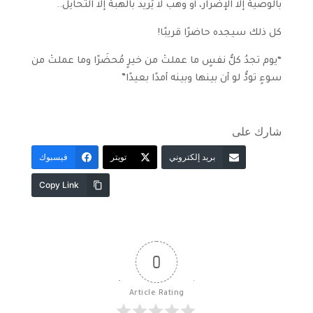
بالوصية إلا الإضرار، أو وهب لا يُريد بالهبة إلا التحايل..
كل ذلك سيجده حاضرًا قريبًا!
“يوم تجدُ كلُّ نفسٍ ما عملتْ من خيرٍ مُحضَرًا وما عملتْ من
سوءٍ تودُّ لو أن بينها وبينه أمدًا بعيدًا”
شارك على
بريد إلكتروني
تويتر
فيسبوك
Copy Link
0
Article Rating