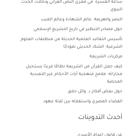
ساعة العُسرة: في مغزى النص القرآني ودلالات الحدث
النبوي
النصر والهزيمة: عالم الشهادة وعالم الغيب
حول مصادر التنظير في تاريخ التشريع الإسلامي
تأسيس التقاليد العلمية الحديثة من منطلقات العلوم
الشرعية: الشك الحديثي نموذجًا
مركزيات الشريعة
كيف جعل القرآن من الشريعة نظامًا فريدًا يستحيل
مجاراته: ملامح منهجية آيات الأحكام غير التعبدية
المحضة
حول بعض أفكار د. وائل حلاق
القضاء المصري واستقلاله بين ثلاثة عهود
أحدث التدوينات
عن قانون إعدام الأسرى