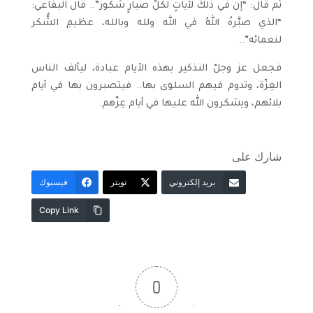
ثم قال: “إن في ذلكَ لآياتٍ لكلِّ صبارٍ شكور”.. قال البقاعي:
“الذي صبَّرهُ اللهُ في الله ولله وبالله، عظيمِ الشُّكر
لنعمائه”..
فجعل عز وجلّ التذكير بهذه الأيام عبادة، ليألف الناس
العِزّة، وتدوم فيهم السلوى بها.. فيتصبرون بها في أيام
بلائهم، ويشكرون الله عليها في أيام عِزّهم.
شارك على
بريد إلكتروني
تويتر
فيسبوك
Copy Link
0