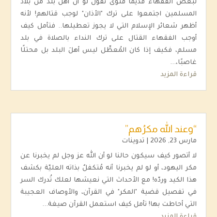
لبعض الفقهاء قديمًا فتوى تقول لو أن أهل بلد من بلاد
المسلمين اجتمعوا على ترك "الأذان" لوجب قتالهم! لأنه
أظهر شعائر الإسلام التي لا يجوز تعطيلها.. فتأمل كيف
أوجب الفقهاء القتال على ترك النداء بالصلاة في بلد
مسلم، فكيف إذا كان المُعطِّل ليس أهلَ البلد بل محتلًا
غاصبًا،...
قراءة المزيد
“وعند الله مكرُهم”
مارس 23, 2026
|
تدوينات
لا أتصور كيف سيكون حالنا لو أن الله عز وجل لم يخبرنا عن
مكر اليهود، أو لو لم يخبرنا أنه مُتكفلٌ بذاته العليّة بكشف
هذا الكيد وردّه! مع الأحداث التي نعيشها لعلك تُدرك السر
في تفصيل قضية "المكر" في القرآن، والأوصاف العجيبة
التي أحاطت بها! تأمل كيف استعمل القرآن صيغة...
قراءة المزيد