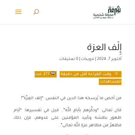
إِلْف العزة
أكتوبر 7, 2024
|
تدوينات
|
0 تعليقات
وقت القراءة
أقل من دقيقة
277
عدد
المشاهدات
من أخص ما يُرسخه هذا الدين في النفس: “إلف العِزّة”!
قال تعالى: “وذكِّرهم بأيامِ الله”.. قيل في تفسيرها: “أيام
ظهور بطشه وتأييد المؤمنين على عدوهم، فإن ذلك
مظهرٌ من مظاهر عزةِ الله تعالى”..