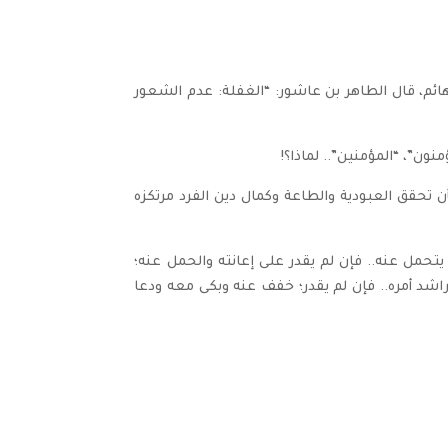
ائم، قال الطاهر بن عاشور: “الغفلة: عدم الشعور
منون”، “المؤمنين”.. لماذا؟!
 تحقق العبودية والطاعة وكمال دين الفرد مرتكزه
تحمل عنه.. فإن لم يقدر على إعانته والحمل عنه؛
ى مراشد أمره.. فإن لم يقدر؛ خفف عنه وبكى معه ودعا