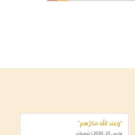
“وعند الله مكرُهم”
مارس 23, 2026
|
تدوينات