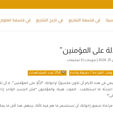
يسية
في فلسفة التشريع
في تاريخ التشريع
في فلسفة العلوم 
لة على المؤمنين”
20
|
تدوينات
|
0 تعليقات
قت القراءة
1 دقيقة واحدة
254
عدد المشاهدات
عي في هذه الأيام أن تكون مكسورًا لإخوانك “أذِلَّةٍ على المؤمنين”، لا أ
اعتدتَه ما استطعت.. للموت هيبة، والمؤمنون “مثل الجسدِ الواحد إذا اش
َّى”!
راعاة شعور إخوانك أن تستشعر ما هم فيه كأنك بينهم، هذا أقل ما يمكن