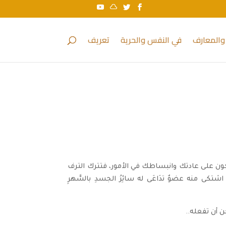
والمعارف
في النفس والحرية
تعريف
ن تكون على عادتك وانبساطك في الأمور، فتترك الترف
تكى منه عضوٌ تدَاعَى له سائِرُ الجسدِ بالسَّهرِ
 أن تفعله..