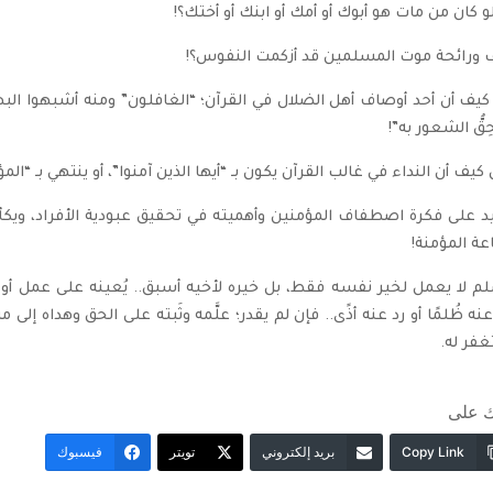
لو كان من مات هو أبوك أو أمك أو ابنك أو أختك؟!
ورائحة موت المسلمين قد أزكمت النفوس؟!
كيف أن أحد أوصاف أهل الضلال في القرآن؛ “الغافلون” ومنه أشبهوا البه
ِقُّ الشعور به”!
 كيف أن النداء في غالب القرآن يكون بـ “أيها الذين آمنوا”، أو ينتهي بـ “المؤ
يد على فكرة اصطفاف المؤمنين وأهميته في تحقيق عبودية الأفراد، ويكأن
عة المؤمنة!
م لا يعمل لخير نفسه فقط، بل خيره لأخيه أسبق.. يُعينه على عمل أو ي
نه ظُلمًا أو رد عنه أذًى.. فإن لم يقدر؛ علَّمه وثَبته على الحق وهداه إل
فر له.
 على
Copy Link
بريد إلكتروني
تويتر
فيسبوك