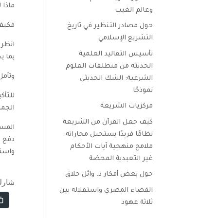
ماذا 
وعالم الغيب
فكيف 
حول مصادر التنظير في تاريخ
التشريع الإسلامي
انظر 
تأسيس التقاليد العلمية
بما يح
الحديثة من منطلقات العلوم
وتأمل
الشرعية: الشك الحديثي
نموذجًا
للتأك
مركزيات الشريعة
الجما
كيف جعل القرآن من الشريعة
المسل
نظامًا فريدًا يستحيل مجاراته:
دفع ع
ملامح منهجية آيات الأحكام
واستغ
غير التعبدية المحضة
حول بعض أفكار د. وائل حلاق
شارك
القضاء المصري واستقلاله بين
ثلاثة عهود