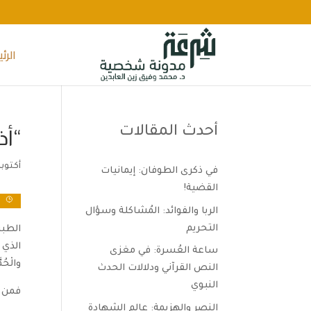
الرئ
أحدث المقالات
“أذ
أكتوبر 25, 24
في ذكرى الطوفان: إيمانيات
القضية!
و
الربا والفوائد: المُشاكلة وسؤال
التحريم
الطبي
الذي 
ساعة العُسرة: في مغزى
والْحُم
النص القرآني ودلالات الحدث
النبوي
فمن م
النصر والهزيمة: عالم الشهادة