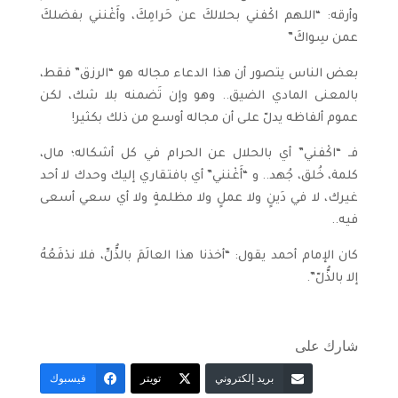
وأرقه: “اللهم اكْفني بحلالكَ عن حَرامِكَ، وأَغْنني بفضلكَ
عمن سِواكَ”
بعض الناس يتصور أن هذا الدعاء مجاله هو “الرزق” فقط،
بالمعنى المادي الضيق.. وهو وإن تَضمنه بلا شك، لكن
عموم ألفاظه يدلّ على أن مجاله أوسع من ذلك بكثير!
فـ “اكْفني” أي بالحلال عن الحرام في كل أشكاله؛ مال،
كلمة، خُلق، جُهد.. و “أَغْنني” أي بافتقاري إليك وحدك لا أحد
غيرك، لا في دَينٍ ولا عملٍ ولا مظلمةٍ ولا أي سعي أسعى
فيه..
كان الإمام أحمد يقول: “أخذنا هذا العالَمَ بالذُّلِّ، فلا ندْفَعُهُ
إلا بالذُّلّ”.
شارك على
بريد إلكتروني
تويتر
فيسبوك