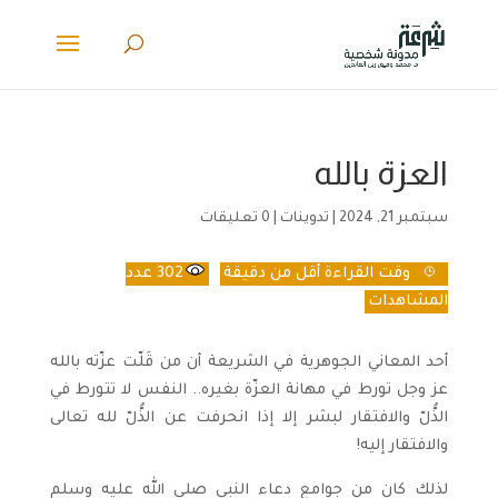
العزة بالله
سبتمبر 21, 2024
|
تدوينات
|
0 تعليقات
وقت القراءة
أقل من دقيقة
302
عدد
المشاهدات
أحد المعاني الجوهرية في الشريعة أن من قَلّت عزّته بالله
عز وجل تورط في مهانة العزّة بغيره.. النفس لا تتورط في
الذُّلّ والافتقار لبشر إلا إذا انحرفت عن الذُّلّ لله تعالى
والافتقار إليه!
لذلك كان من جوامع دعاء النبي صلى الله عليه وسلم