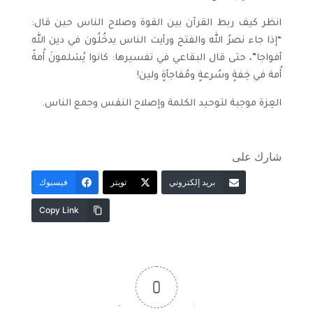
انظر كيف ربط القرآن بين القوة وصلاح الناس حين قال:
“إذا جاء نصرُ الله والفتح ورأيت الناس يدخُلُون في دين الله
أفواجا”، حتى قال البقاعي في تفسيرها: كانوا يُسْلمونَ أُمةً
أُمة في خِفةٍ وسُرعةٍ ومُفاجأةٍ ولين!
العِزة موجبة لتوحيد الكلمة وإصلاح النفس وجمع الناس.
شارك على
بريد إلكتروني
تويتر
فيسبوك
Copy Link
0