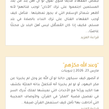
لبعض الفقهاء قديمًا فتوى تقول لو أن أهل بلد من بلاد
المسلمين اجتمعوا على ترك "الأذان" لوجب قتالهم! لأنه
أظهر شعائر الإسلام التي لا يجوز تعطيلها.. فتأمل كيف
أوجب الفقهاء القتال على ترك النداء بالصلاة في بلد
مسلم، فكيف إذا كان المُعطِّل ليس أهلَ البلد بل محتلًا
غاصبًا،...
قراءة المزيد
“وعند الله مكرُهم”
مارس 23, 2026
|
تدوينات
لا أتصور كيف سيكون حالنا لو أن الله عز وجل لم يخبرنا عن
مكر اليهود، أو لو لم يخبرنا أنه مُتكفلٌ بذاته العليّة بكشف
هذا الكيد وردّه! مع الأحداث التي نعيشها لعلك تُدرك السر
في تفصيل قضية "المكر" في القرآن، والأوصاف العجيبة
التي أحاطت بها! تأمل كيف استعمل القرآن صيغة...
قراءة المزيد