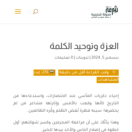
العزة وتوحيد الكلمة
ديسمبر 5, 2024
|
تدوينات
|
0 تعليقات
وقت القراءة
أقل من دقيقة
276
عدد
المشاهدات
إحياء ذكريات المآسي عند الانتصارات، واستدعاءها من
التاريخ كأنها وقعت بالأمس وإثارتها مشاعر من لم
يحضرها؛ سببه فطرة بُغض الظلم وكُره الظالمين..
وهذا يدُلّك على أن مراغمة المجرمين وكسر شوكتهم؛ أول
خطوة في إصلاح الناس والأخذ بيدها للخير..