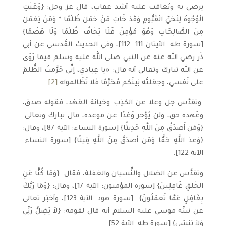
يرضى به ويُعاقب عليه أشد عقاب، قال عز وجل: {وَعَنَتِ
الْوُجُوهُ لِلْحَيِّ الْقَيُّومِ وَقَدْ خَابَ مَنْ حَمَلَ ظُلْمًا * وَمَنْ يَعْمَلْ
مِنَ الصَّالِحَاتِ وَهُوَ مُؤْمِنٌ فَلَا يَخَافُ ظُلْمًا وَلَا هَضْمًا}
[سورة طه: الآيتان 111: 112]، وفي الحديث القُدسي عن أبي
ذَر رضي الله عنه عن النبي صلى الله عليه وسلم فيما رَوَى
عن الله تبارك وتعالى أنه قال: «يا عِبادي، إنِّي حَرَّمتُ الظُّلمَ
على نَفسي، وجعَلتُه بَينَكم مُحَرَّمًا فَلا تَظَالموا»
[2]
.
وتقدَّس جل وعلا عن الكذِب وخيانة العَهْد، فقوله صدق،
وعَهده حق، ولن يُؤخر وَعْدًا عن موعده، قال تبارك وتعالى:
{وَمَن أَصدَقُ مِنَ اللَّهِ حَدِيثًا} [سورة النساء: الآية 87]، وقال:
{وَعدَ اللَّهِ حَ‍قًّا وَمَن أَصدَقُ مِنَ اللَّهِ قِيلًا} [سورة النساء:
الآية 122].
وتقدَّس عن الضلال والنِّسيان والغفلة، فقال: {وَمَا كُنَّا عَنِ
الخَلقِ غَافِلِينَ} [سورة المؤمنون: الآية 17]، وقال: {وَمَا رَبُّكَ
بِغَافِلٍ عَمَّا تَعمَلُونَ} [سورة هود: الآية 123]، وأخبَر تعالى
عن نبيِّه موسى عليه السلام أنه قال لقومه: {لاَ يَضِلُّ رَبِّي
وَلاَ يَنسَى} [سورة طه: الآية 52].