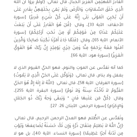
القادرُ المُهَيْمِنُ العَزيزُ الجبارُ، قال تعالى: {أَوَلَمْ يَرَوْا أَنَّ اللَّهَ
الَّذِي خَلَقَ السَّمَاوَاتِ وَالْأَرْضَ وَلَمْ يَعْيَ بِخَلْقِهِنَّ بِقَادِرٍ عَلَى
أَنْ يُحْيِيَ الْمَوْتَى بَلَى إِنَّهُ عَلَى كُلِّ شَيْءٍ قَدِيرٌ} [سورة
الأحقاف: الآية 33]، وقال: {قُلْ هُوَ الْقَادِرُ عَلَى أَنْ يَبْعَثَ
عَلَيْكُمْ عَذَابًا مِنْ فَوْقِكُمْ أَوْ مِنْ تَحْتِ أَرْجُلِكُمْ} [سورة
الأنعام: الآية 65]، وقال: {فَلَمَّا جَاءَ أَمْرُنَا نَجَّيْنَا صَالِحًا وَالَّذِينَ
آمَنُوا مَعَهُ بِرَحْمَةٍ مِنَّا وَمِنْ خِزْيِ يَوْمِئِذٍ إِنَّ رَبَّكَ هُوَ الْقَوِيُّ
الْعَزِيزُ} [سورة هود: الآية 66].
كما أنه تقدَّس عن الموتِ والنوم، فهو الحيُّ القيوم الذي لا
يغفل ولا ينام، قال تعالى: {وَتَوَكَّل عَلَى الحَيِّ الَّذِي لاَ يَمُوتُ}
[سورة الفرقان: الآية 58]، قال تعالى: {اللَّهُ لاَ إِلَهَ إِلاَّ هُوَ الحَيُّ
القَيُّومُ لاَ تَأخُذُهُ سِنَةٌ وَلاَ نَومٌ} [سورة البقرة: الآية 255]،
وقال: {كُلُّ مَن عَلَيهَا فَانٍ * وَيَبقَى وَجهُ رَبِّكَ ذُو الجَلاَلِ
وَالإِكرَامِ} [سورة الرحمن: الآيتان 26: 27].
وتَقدَّس عن الظُّلم فهو العدلُ الرحمن الرحيم، قال تعالى:
{إِنَّ اللَّهَ لاَ يَظلِمُ مِثقَالَ ذَرَّةٍ وَإِن تَكُ حَسَنَةً يُضَاعِفهَا وَيُؤتِ
مِن لَدُنهُ أَجرًا عَظِيمًا} [سورة النساء: الآية 40]، بل هو لا