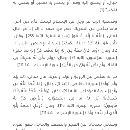
خيال، أو يسبق إليه وهم، أو يختلج به ضمير، أو يقضي به
تفكير”
[1]
.
وقُدسية الرب عز وجل في الإسلام ليست كأي دين آخَر..
فإنه تقدَّس عن الشريك فهو فرد صمد لا إله إلا هو، قال
تعالى: {اللَّهُ لاَ إِلَهَ إِلاَّ هُوَ} [سورة البقرة: الآية 255]، وقال:
{قُل هُوَ اللَّهُ أَحَدٌ * اللَّهُ الصَّمَدُ} [سورة الإخلاص: الآيتان 1:
2]، وقال: {وَمَا كَانَ مَعَهُ مِن إِلَهٍ إِذًا لَذَهَبَ كُلُّ إِلَهٍ بِمَا خَلَقَ}
[سورة المؤمنون: الآية 91]، وقال: {وَلَم يَكُن لَهُ شَرِيكٌ فِي
المُلكِ وَلَم يَكُن لَهُ وَلِيٌّ مِنَ الذُّلِّ} [سورة الإسراء: الآية 111].
ثم إنه تقدَّس عن الزوجةِ والولد والذُرية، قال تعالى: {لَم يَلِد
وَلَم يُولَد} [سورة الإخلاص: الآية 3]، وقال: {مَا اتَّخَذَ اللَّهُ مِن
وَلَدٍ} [سورة المؤمنون: الآية 91]، وقال: {وَقَالُوا اتَّخَذَ اللَّهُ وَلَدًا
سُبحَانَهُ بَل لَهُ مَا فِي السَّمَوَاتِ وَالأَرضِ كُلٌّ لَهُ
قَانِتُونَ} [سورة البقرة: الآية 116]، وقال: {وَقُلِ الحَمدُ لِلَّهِ
الَّذِي لَم يَتَّخِذ وَلَدًا} [سورة الإسراء: الآية 111].
وتقدَّس سبحانه عن العجز والضعف والحاجة، فهو القوي