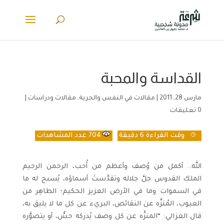
القداسة والمحبة
مارس 28, 2011
|
مقالات في النفس والحرية
,
مقالات ودراسات
|
0 تعليقات
وقت القراءة
6 دقيقة
704
عدد المشاهدات
الله.. أكمل من وُصف وأعظم من أُحب، الرحمن الرحيم
الملك القدوس جلَّ جلاله وتقدَّستْ أسماؤه، يُسبح له ما
في السموات وما في الأرض العزيز الحكيم؛ الطاهِر من
العيوب، المُنزَّه عن النقائص، البريء عن كل ما لا يليق به،
قال الغزالي: “المنزَّه عن كل وصف يُدركه حسٌّ، أو يتصوَّره