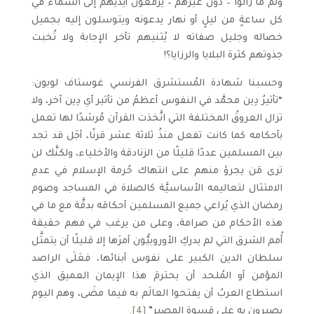
ولمَّ ما زالوا – دون غيرهم – يرفعون أيديهم إلى السماء في
كل ساعةٍ من ليلٍ أو نهار يدعونه ويتوسلون إليه بجميل
خصاله وجليل صفاته لا يُثنيهم تأخر الإجابة ولا تُخبت
جذوتهم كثرة البلايا والرزايا؟!
وحسبنا شهادة المُستشرق الفرنسي غوستاف لوبون:
“تأثيرُ دِين محمَّد في النفوس أعظمُ من تأثير أي دِين آخر، ولا
تزال العروقُ المختلفة التي اتَّخذت القرآن مُرشدًا لها تعمل
بأحكامه كما كانت تفعل منذُ ثلاثة عشر قرنًا، أجَل قد تجد
بين المسلمين عددًا قليلًا من الزنادقة والأخلياء، ولكنَّك لن
ترى مَن يجرؤ منهم على انتهاك حُرمة الإسلام في عدمِ
الامتثال لتعاليمه الأساسيَّة كالصلاة في المساجد وصوم
رمضان الذي يُراعي جميع المسلمين أحكامَه بدقَّة مع ما في
هذه الأحكام من صرامة، وعلى من يرغب في فهم حقيقة
أُمم الشرق التي لم يدركِ الأوروبيُّون أمرَها إلا قليلًا أن يتمثَّل
سلطان الدين الكبير على نفوس أبنائها، فعَلَى الراصد
المؤمن أو المُلحد أن يحترمَ هذا الإيمان العميق الذي
استطاع العربُ أن يفتحوا العالَم به فيما مضَى، وهم اليوم
يصبرون به على قسوةِ المصير”
[4]
.