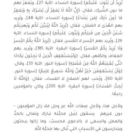
يُرِيدُ أَن يَتُوبَ عَلَيكُم} [سورة النساء: الآية 27]، ويَغفرَ لهم
ما دون الشِّرك، فقال: {إِنَّ اللَّهَ لَا يَغفِرُ أَن يُشرَكَ بِهِ وَيَغفِرُ
مَا دُونَ ذَلِكَ لِمَن يَشَاءُ} [سورة النساء: الآية 48]، ويُريد
بهم الهُدَى لا الضلال، فقال: {يُرِيدُ اللَّهُ لِيُبَيِّنَ لَكُم وَيَهدِيَكُم
سُنَنَ الَّذِينَ مِن قَبلِكُم وَيَتُوبَ عَلَيكُم} [سورة النساء: الآية
26]، ويُريد بهم اليُسر لا العُسر، فقال: {يُرِيدُ اللَّهُ بِكُمُ اليُسرَ
وَلَا يُرِيدُ بِكُمُ العُسرَ} [سورة البقرة: الآية 185]، ويُريد بهم
العفاف والطُهر، فقال: {وَلْيَسْتَعْفِفِ الَّذِينَ لَا يَجِدُونَ نِكَاحًا
حَتَّى يُغْنِيَهُمُ اللَّهُ مِنْ فَضْلِهِ} [سورة النور: الآية 33]، وقال:
{وَأَنْ يَسْتَعْفِفْنَ خَيْرٌ لَهُنَّ وَاللَّهُ سَمِيعٌ عَلِيمٌ} [سورة النور:
الآية 60]، ويُحب لهم الصلاح لا الفساد، فقال: {وَاللَّهُ لَا
يُحِبُّ الفَسَادَ} [سورة البقرة: الآية 205]، وكان بالمؤمنين
رحيمًا.
ولأجل هذا، ولأجلِ صِفات الله عز وجل فلا زال المؤمِنون ­
دون غيرهم ­ يسعَون لِنَيل محبَّته تبارك وتعالى بالجدِّ
والعمل والسعي لا بالدعوى فحسبُ، وما زالوا يبحثون
ويتدارسون في الأسبابِ التي تُنال بها محبَّة الله.