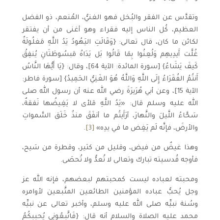
وتقدَّس عن الفقر والبُخل فهو الغنيُّ، المُنعم، ذو الفضل
العظيم، كُل الناس إليه فقراء وهو أغنى من أن يفتقر
لكائن ما كان، قال تعالى: {وَقَالَتِ اليَهُودُ يَدُ اللَّهِ مَغلُولَةٌ
غُلَّت أَيدِيهِم وَلُعِنُوا بِمَا قَالُوا بَل يَدَاهُ مَبسُوطَتَانِ يُنفِقُ
كَيفَ يَشَاءُ} [سورة المائدة: الآية 64]، وقال: {يَا أَيُّهَا النَّاسُ
أَنتُمُ الفُقَرَاءُ إِلَى اللَّهِ وَاللَّهُ هُوَ الغَنِيُّ الحَمِيدُ} [سورة فاطر:
الآية 15]، وعن أبي هُرَيرَةَ رضي الله عنه أن رسول الله صلى
الله عليه وسلم قال: «يَدُ اللَّهِ مَلأى لا يَغِيضُها نَفقةٌ،
سَحَّاءُ اللَّيلَ والنَّهارَ، أرَأَيتُم ما أنفَقَ منذُ خَلَق السَّمواتِ
والأرضَ، فإنَّه لَم يَغِض ما في يدِه»
[3]
.
وهذا غيضٌ من فيض، وقليل من كثير، وقطرة من سَيح،
فأوجه قُدسيته تبارك وتعالى لا تُعدُّ ولا تُحصَى.
ومحبته لعباده ليست كمحبتهم لبعضهم، فإنه الله عز
وجل يُحبُّ عباده المؤمنين الطائعين المتَّبعين لأوامره
وسُنة نبيِّه صلى الله عليه وسلم، وأخبر تعالى عن نبيِّه
محمد عليه الصلاة والسلام أنه قال: {فَاتَّبِعُونِي يُحبِبكُمُ