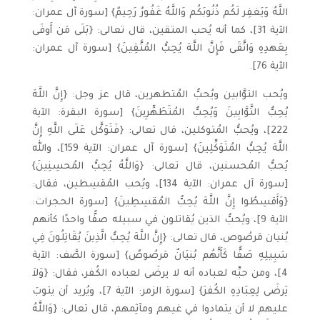
اللَّهُ وَيَغفِر لَكُم ذُنُوبَكُم وَاللَّهُ غَفُورٌ رَحِيمٌ} [سورة آل عمران:
الآية 31]، كما أنه يُحب المتقين، قال تعالى: {بَلَى مَن أَوفَى
بِعَهدِهِ وَاتَّقَى فَإِنَّ اللَّهَ يُحِبُّ المُتَّقِينَ} [سورة آل عمران:
الآية 76].
ويُحب التوَّابين ويُحبُّ المُتطهرين، قال عز وجل: {إِنَّ اللَّهَ
يُحِبُّ التَّوَّابِينَ وَيُحِبُّ المُتَطَهِّرِينَ} [سورة البقرة: الآية
222]، ويُحبُّ المُتوكلين، قال تعالى: {فَتَوَكَّل عَلَى اللَّهِ إِنَّ
اللَّهَ يُحِبُّ المُتَوَكِّلِينَ} [سورة آل عمران: الآية 159]، والله
يُحبُّ المُحسنين، قال تعالى: {وَاللَّهُ يُحِبُّ المُحسِنِينَ}
[سورة آل عمران: الآية 134]، ويُحب المُقسِطين، فقال:
{وَأَقسِطُوا إِنَّ اللَّهَ يُحِبُّ المُقسِطِينَ} [سورة الحجرات:
الآية 9]، ويُحبُّ الذين يُقاتلون في سبيله صفًّا واحدًا كأنهم
بُنيان مَرصُوص، قال تعالى: {إِنَّ اللَّهَ يُحِبُّ الَّذِينَ يُقَاتِلُونَ فِي
سَبِيلِهِ صَفًّا كَأَنَّهُم بُنيَانٌ مَرصُوصٌ} [سورة الصَّف: الآية
4]، ومن حبِّه لعباده أنه لا يرضَى لعباده الكُفر، فقال: {وَلاَ
يَرضَى لِعِبَادِهِ الكُفرَ} [سورة الزمر: الآية 7]، ويُريد أن يتوبَ
عليهم لا أن يتمادوا في غيهم ومآثِمهم، قال تعالى: {وَاللَّهُ