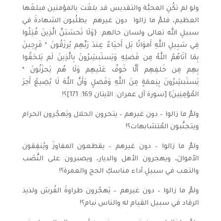
ولو لم تكُنِ المحبَّة والتقديس قد بلغَت بالمؤمنين مبلغَها
العظيم، فلمَّ ما زالوا ­ دون غيرهم ­ يطلُبون الشهادةَ في
سبيلِ الله تعالى ولسان حالهم: {وَلَا تَحسَبَنَّ الَّذِينَ قُتِلُوا
فِي سَبِيلِ اللَّهِ أَموَاتًا بَل أَحيَاءٌ عِندَ رَبِّهِم يُرزَقُونَ * فَرِحِينَ
بِمَا آتَاهُمُ اللَّهُ مِن فَضلِهِ وَيَستَبشِرُونَ بِالَّذِينَ لَم يَلحَقُوا
بِهِم مِن خَلفِهِم أَلَّا خَوفٌ عَلَيهِم وَلَا هُم يَحزَنُونَ *
يَستَبشِرُونَ بِنِعمَةٍ مِنَ اللَّهِ وَفَضلٍ وَأَنَّ اللَّهَ لَا يُضِيعُ أَجرَ
المُؤمِنِينَ} [سورة آل عمران: الآيتان 169: 171]؟!
ولمَّ ما زالوا – دون غيرهم – يتحرون الحلال ويَهجُرون الحرام
ويتجنَّبون المُتشابهات؟!
ولمَّ ما زالوا – دون غيرهم – يقطعون المفاوزَ ويُنفِقون
الأموالَ، ويهجرون الأهل والديار، ويصبرون على النَّصَب
والتعب في سبيلِ أداء مناسكِ الحج والعمرة؟!
ولمَّ ما زالوا – دون غيرهم – يَهجُرون طراوةَ الفُرش ولذيذ
الرقاد في سبيل القيام له والناس نيام؟!