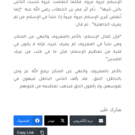
الإسلام عروةً عروةً، فكلما انتقضت عروة تشبث الناسُ
بالتي تليها”.. ذَكر أثر عمر بن الخطاب رضي الله عنه: “إنما
تُنقض عُرى الإسلام عروةً عروةً إذا نشأ في الإسلام من لم
يعرف الجاهلية”.. ثم قال:
“فإن كمال الإسلام؛ بالأمر بالمعروف والنهي عن المنكر،
ومن نشأ في المعروف لم يعرف غيره، فإنه لا يكون في
قلبه من تعظيم الإسلام؛ مثل ما في قلب من عرف
الضدين”.
بالأمر بالمعروف والنهي عن المنكر يرفع الله عز وجل
بالباطل؛ الحق.. فلا يألف الناس الباطل فيهون في
نفوسهم، ولا يألفون الحق فيذهب تعظيمه من قلوبهم.
شارك على
بريد إلكتروني
تويتر
فيسبوك
Copy Link