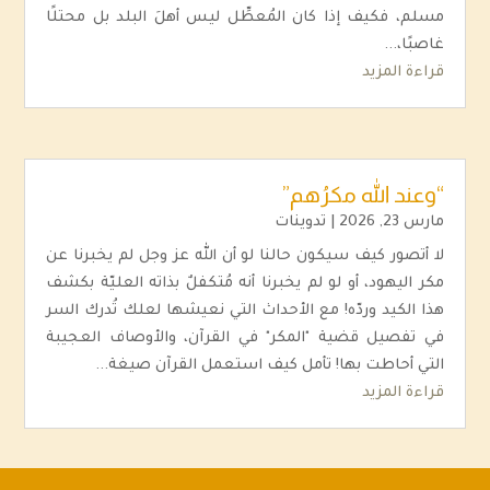
مسلم، فكيف إذا كان المُعطِّل ليس أهلَ البلد بل محتلًا
غاصبًا،...
قراءة المزيد
“وعند الله مكرُهم”
مارس 23, 2026
|
تدوينات
لا أتصور كيف سيكون حالنا لو أن الله عز وجل لم يخبرنا عن
مكر اليهود، أو لو لم يخبرنا أنه مُتكفلٌ بذاته العليّة بكشف
هذا الكيد وردّه! مع الأحداث التي نعيشها لعلك تُدرك السر
في تفصيل قضية "المكر" في القرآن، والأوصاف العجيبة
التي أحاطت بها! تأمل كيف استعمل القرآن صيغة...
قراءة المزيد