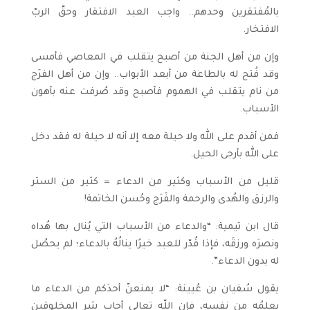
بالمُفتقرين وحدهم.. واجب العبد الافتقار وحقّ الربّ
الافتخار.
وإن من أهل الجنة من أصبح يتقلب في المعاصي فأمسى
وقد فُتح له بالطاعة من أبعد الأبواب.. وإن من أهل الفرَج
من نام يتقلب في الهموم فأصبح وقد صُرفت عنه بأهون
الأسباب.
فمن أقدم على الله ولا حيلة معه إلا أنه لا حيلة له فقد دخل
على الله بأرجى الحيل.
قليل من الأسباب وكثير من الدعاء = كثير من الستر
والرزق والهُدى والرحمة والفَرَج وحُسن الخاتمة!
قال ابن تيمية: “والدعاء من الأسباب التي يُنال بها هُداه
ونصرَه ورزقَه، فإذا قُدّر للعبد خيرًا ينالُهُ بالدعاء؛ لم يحصُل
له بدون الدعاء”.
يقول سُفيان بن عُيينة: “لا يمنعنّ أحدَكم من الدعاء ما
يعلمُه من نفسه، فإن اللّه تعالى أجاب شر المخلوقين