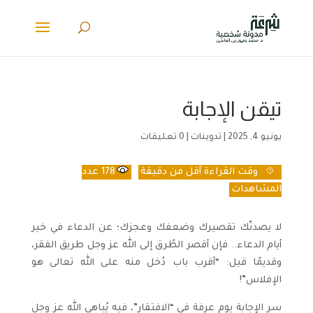
تيقن الإجابة
يونيو 4, 2025
|
تدوينات
|
0 تعليقات
وقت القراءة
أقل من دقيقة
178
عدد
المشاهدات
لا يصدنّك تقصيرك وضعفك وعجزك؛ عن الدعاء في خير
أيام الدعاء.. فإن أقصر الطُرق إلى الله عز وجل طريق الفقر،
وقديمًا قيل: “أقرب باب دُخل منه على الله تعالى هو
الإفلاس”!
سر الإجابة يوم عرفة في “الافتقار”، فيه يُباهي الله عز وجل