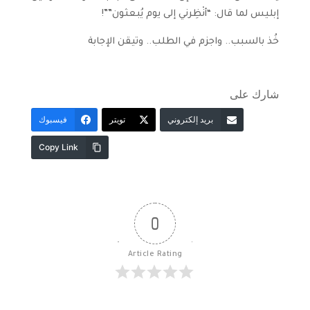
إبليس لما قال: “أنْظِرني إلى يوم يُبعثون””!
خُذ بالسبب.. واجزم في الطلب.. وتيقن الإجابة
شارك على
بريد إلكتروني
تويتر
فيسبوك
Copy Link
0
Article Rating