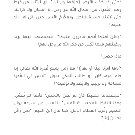
“حتى إذا أخذت الأرضُ زُخرُفها وازينتْ”.. أي تزيّنت من فرط
وهم القُدرة، من إمهال الله عز وجل، لا امتنان ولا كرامة،
حتى تشتد حسرة الباطل ويعظُمُ الأسى حين يأتي أمر الله
عليها!
“وظن أهلها أنهم قادرون عليها”.. فطمعهم فيها يزيد
ورغبتهم فيها تكبر، من مكر الله عز وجل بهم!
ماذا حصل؟
“أتاها أمرُنا ليلًا أو نهارًا” فلا زمن يمنع قُدرة الله تعالى إذا
جاء أمره، كان أبو طالب المكي يقول: “ليس في القُدرة
مسافة ولا ترتيب ولا بُعد ولا توقيت”!
“فجعلناها حصيدًا كأن لم تغنَ بالأمس” كأنها لم تَعْمُر..
وهذا اللفظ العجيب “بالأمس” للتعبير عن سرعة زوال
النعيم وقُرب انقطاع الأمل، كما قال ابن القيم: “ظلٌ زائل
وخيالٌ زائر”.