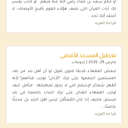
أو حُكم سعد بن معاذ رضي الله عنه فيهم.. أو كتاب يُفسر
لك آيات القرآن التي تصف هؤلاء القوم بأقبح الأوصاف؛ لا
أعتقد أنك تجد...
قراءة المزيد
تعطيل المسجد الأقصى
مارس 28, 2026
|
تدوينات
لبعض الفقهاء قديمًا فتوى تقول لو أن أهل بلد من بلاد
المسلمين اجتمعوا على ترك "الأذان" لوجب قتالهم! لأنه
أظهر شعائر الإسلام التي لا يجوز تعطيلها.. فتأمل كيف
أوجب الفقهاء القتال على ترك النداء بالصلاة في بلد
مسلم، فكيف إذا كان المُعطِّل ليس أهلَ البلد بل محتلًا
غاصبًا،...
قراءة المزيد