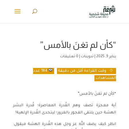
“كأن لم تغنَ بالأمس”
يناير 9, 2025
|
تدوينات
|
0 تعليقات
وقت القراءة
أقل من دقيقة
184
عدد
المشاهدات
“كأن لم تغنَ بالأمس”
آية معجزة تصف وهم القُدرة المعاصرة؛ قُدرة البشر
الهشة حين يلتقي الفجور بالغرور؛ ليتحدى القُدرة الإلهية!
انظر كيف يصف الله عز وجل هذه القُدرة الهشة فيقول: