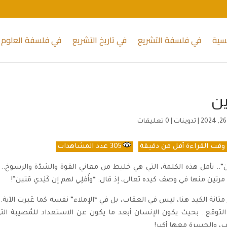
يسية
في فلسفة التشريع
في تاريخ التشريع
في فلسفة العلوم 
ين
|
تدوينات
|
0 تعليقات
قت القراءة
أقل من دقيقة
305
عدد المشاهدات
ن”.. تأمل هذه الكلمة، التي هي خليط من معاني القوة والشدّة والرسوخ..
مرتين منها في وصف كيده تعالى، إذ قال: “وأُمْلِي لهم إن كَيْدي مَتين”!
 متانة الكيد هنا، ليس في العقاب، بل في “الإملاء” نفسه كما عَبرت الآية..
لتوقع.. بحيث يكون الإنسان أبعد ما يكون عن الاستعداد للمُصيبة التي
 والحسرة معها أكبر!