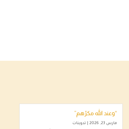
“وعند الله مكرُهم”
مارس 23, 2026
|
تدوينات