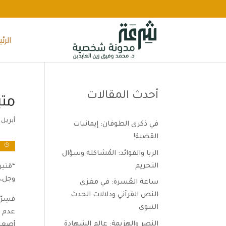
الرئ
أحدث المقالات
مت
أبريل 26, 2024
في ذكرى الطوفان: إيمانيات
القضية!
و
الربا والفوائد: المُشاكلة وسؤال
التحريم
“مَتي
وجل، 
ساعة العُسرة: في مغزى
النص القرآني ودلالات الحدث
فسِرّ
النبوي
عدم ا
النصر والهزيمة: عالم الشهادة
أصعب،