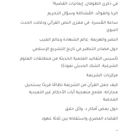
في ذكرى الطوفان: إيمانيات القضية!
الربا والفوائد: المُشاكلة وسؤال التحريم
ساعة العُسرة: في مغزى النص القرآني ودلالات الحدث
النبوي
النصر والهزيمة: عالم الشهادة وعالم الغيب
حول مصادر التنظير في تاريخ التشريع الإسلامي
تأسيس التقاليد العلمية الحديثة من منطلقات العلوم
الشرعية: الشك الحديثي نموذجًا
مركزيات الشريعة
كيف جعل القرآن من الشريعة نظامًا فريدًا يستحيل
مجاراته: ملامح منهجية آيات الأحكام غير التعبدية
المحضة
حول بعض أفكار د. وائل حلاق
القضاء المصري واستقلاله بين ثلاثة عهود