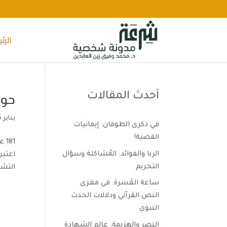
الرئ
أحدث المقالات
حول
يناير 15, 2023
في ذكرى الطوفان: إيمانيات
القضية!
81
الربا والفوائد: المُشاكلة وسؤال
اعتبر
التحريم
التشر
ساعة العُسرة: في مغزى
النص القرآني ودلالات الحدث
النبوي
النصر والهزيمة: عالم الشهادة