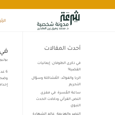
الرئ
أحدث المقالات
في 
يوليو 6, 016
في ذكرى الطوفان: إيمانيات
القضية!
6 عد
الربا والفوائد: المُشاكلة وسؤال
وضحاه
التحريم
إحداه
ساعة العُسرة: في مغزى
النص القرآني ودلالات الحدث
النبوي
النصر والهزيمة: عالم الشهادة