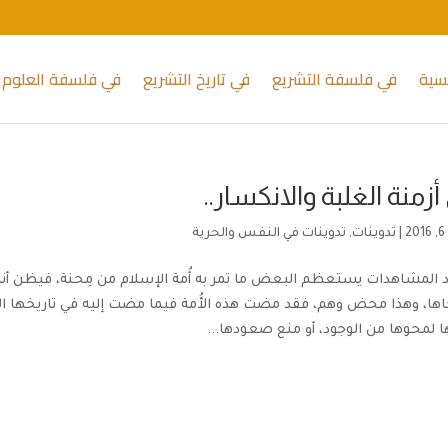
يسية
في فلسفة التشريع
في تاريخ التشريع
في فلسفة العلوم 
أزمنة الغلبة والانكسار..
2
|
تدوينات
,
تدوينات في النفس والحرية
د المشاهدات يستعظم البعض ما تمر به أُمة الإسلام من مِحنة، فيظن أنه ل
ا، وهذا محض وهم، فقد مضت هذه الأُمة فيما مضت إليه في تاريخها الط
ا لمحوها من الوجود، أو منع صعودها...