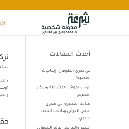
الرئ
أحدث المقالات
ترك
سبتمبر 25,
في ذكرى الطوفان: إيمانيات
القضية!
2 عد
الربا والفوائد: المُشاكلة وسؤال
“ونفس
التحريم
والنج
ساعة العُسرة: في مغزى
النص القرآني ودلالات الحدث
النبوي
حقي
النصر والهزيمة: عالم الشهادة