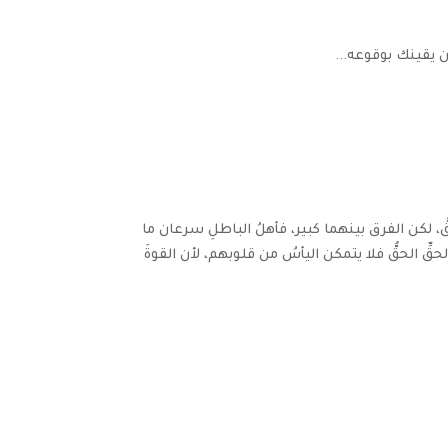
ّ، لكن الفرق بينهما كبير، فأهلُ الباطلِ سرعان ما
حقِّ الحقُّ فلا يتمكن اليأسُ من قلوبهم، لأن القوةَ