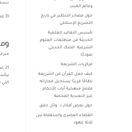
ديسمبر 1,
وعالم الغيب
حول مصادر التنظير في تاريخ
13 عدد المشاهدات حقيقة الصبر.. أن يطول بك انتظار الفرج، فلا يُنقِص ذلك من يقينك بوقوعه...
التشريع الإسلامي
تأسيس التقاليد العلمية
الحديثة من منطلقات العلوم
وما
الشرعية: الشك الحديثي
فبراير 24, 11
نموذجًا
مركزيات الشريعة
21 
كيف جعل القرآن من الشريعة
ييأسو
نظامًا فريدًا يستحيل مجاراته:
التي 
ملامح منهجية آيات الأحكام
غير التعبدية المحضة
حول بعض أفكار د. وائل حلاق
القضاء المصري واستقلاله بين
ثلاثة عهود