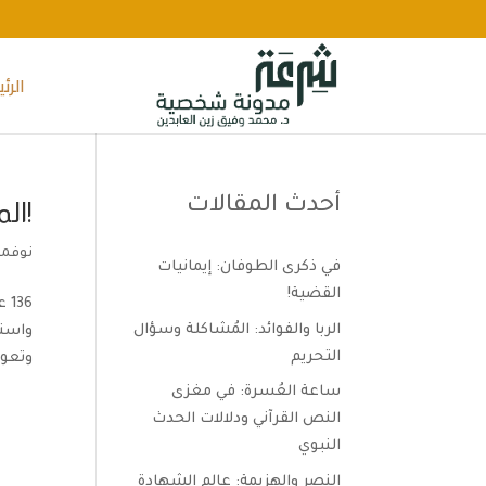
الرئ
أحدث المقالات
!ال
نوفمبر 5, 
في ذكرى الطوفان: إيمانيات
القضية!
36
الربا والفوائد: المُشاكلة وسؤال
واسته
التحريم
وتعود
ساعة العُسرة: في مغزى
النص القرآني ودلالات الحدث
النبوي
النصر والهزيمة: عالم الشهادة