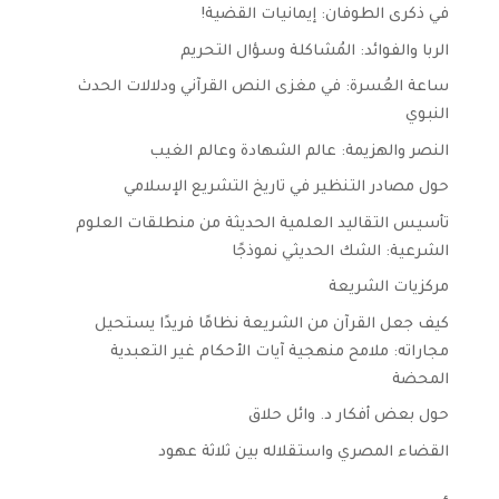
في ذكرى الطوفان: إيمانيات القضية!
الربا والفوائد: المُشاكلة وسؤال التحريم
ساعة العُسرة: في مغزى النص القرآني ودلالات الحدث
النبوي
النصر والهزيمة: عالم الشهادة وعالم الغيب
حول مصادر التنظير في تاريخ التشريع الإسلامي
تأسيس التقاليد العلمية الحديثة من منطلقات العلوم
الشرعية: الشك الحديثي نموذجًا
مركزيات الشريعة
كيف جعل القرآن من الشريعة نظامًا فريدًا يستحيل
مجاراته: ملامح منهجية آيات الأحكام غير التعبدية
المحضة
حول بعض أفكار د. وائل حلاق
القضاء المصري واستقلاله بين ثلاثة عهود