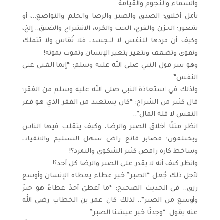
والسماء والنجوم والقيامة..
تأمل أخلاق؛ الصدق والصبر والرضا والحلم والتواضع..، أو
شعور؛ الحزن والفرح، الحب والكره، الانشراح والضيق.. إلخ،
وكيف أن مردها للنفس لا للجسد، فلا تُقاس ولا تتملك
وتقوى وتضعف وتتغير بتغير الإنسان وتموت بموته!
وهو سر قول النبي صلى الله عليه وسلم: “إنما الغنى غنى
النفس”
ولذلك في استعاذة النبي صلى الله عليه وسلم من الفقر؛
قال كثير من الشراح: “كان يستعيذ من الفقر الذي هو فقر
النفس لا قلة المال”..
انظر مثلًا أخلاق الصبر والرضا، وكيف يتقلب فيها الناس
ويختلفون؛ فصابر قانع راض سهل التسليم والانقياد،
وساخط كاره رافض كثير الشكوى والتمرد؟!
وانظر كيف أنه لا يقدر على الصبر والرضا كل أحد؟!
لأجل ذلك جُعل “الصبر” خير عطاء يعطاه الإنسان وأوسع
رزق.. في الحديث الصحيح: “ما أعطيَ أحدٌ عطاءً هو خيرٌ
وأوسع من الصبر”.. لذلك كان عمر بن الخطاب رضي الله
عنه يقول: “وجدنَا خير عيشنا الصبر”