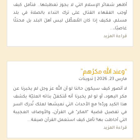
أظهر شعائر الإسلام التي لا يجوز تعطيلها.. فتأمل كيف
أوجب الفقهاء القتال على ترك النداء بالصلاة في بلد
مسلم، فكيف إذا كان المُعطِّل ليس أهلَ البلد بل محتلًا
غاصبًا،...
قراءة المزيد
“وعند الله مكرُهم”
مارس 23, 2026
|
تدوينات
لا أتصور كيف سيكون حالنا لو أن الله عز وجل لم يخبرنا عن
مكر اليهود، أو لو لم يخبرنا أنه مُتكفلٌ بذاته العليّة بكشف
هذا الكيد وردّه! مع الأحداث التي نعيشها لعلك تُدرك السر
في تفصيل قضية "المكر" في القرآن، والأوصاف العجيبة
التي أحاطت بها! تأمل كيف استعمل القرآن صيغة...
قراءة المزيد